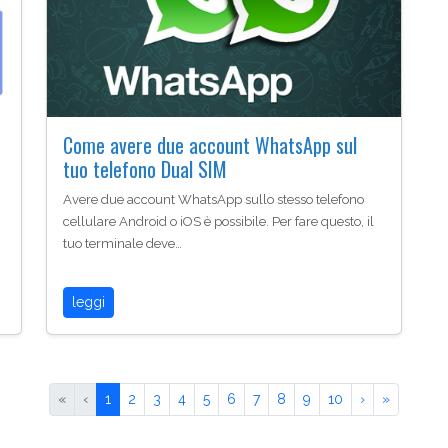
Come avere due account WhatsApp sul
tuo telefono Dual SIM
Avere due account WhatsApp sullo stesso telefono
cellulare Android o iOS è possibile. Per fare questo, il
tuo terminale deve…
leggi
«
‹
1
2
3
4
5
6
7
8
9
10
›
»