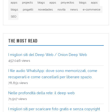
apps
projects
blogs
apps
proyectos
blogs
apps
blogs
progetti
novedades
novità
news
e-commerce
SEO
THE MOST READ
I migliori siti del Deep Web / Onion Deep Web
457,046 views
I file audio WhatsApp: dove sono memorizzati, come
recuperarli e come cancellarli per liberare spazio.
78,851 views
Nelle profondità della rete: il deep web
71,917 views
I migliori siti per scaricare foto gratis e senza copyright