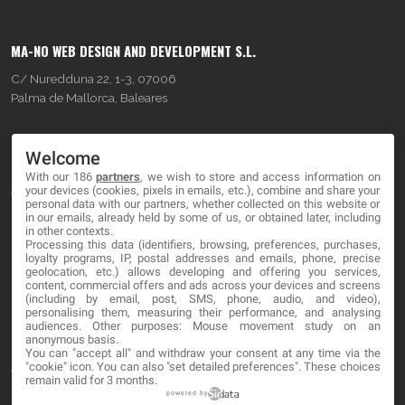
MA-NO WEB DESIGN AND DEVELOPMENT S.L.
C/ Nuredduna 22, 1-3, 07006
Palma de Mallorca, Baleares
OUR COMPANY
Welcome
With our 186
partners
, we wish to store and access information on
About
your devices (cookies, pixels in emails, etc.), combine and share your
personal data with our partners, whether collected on this website or
Blog
in our emails, already held by some of us, or obtained later, including
in other contexts.
Processing this data (identifiers, browsing, preferences, purchases,
Contact
loyalty programs, IP, postal addresses and emails, phone, precise
geolocation, etc.) allows developing and offering you services,
content, commercial offers and ads across your devices and screens
LEGAL
(including by email, post, SMS, phone, audio, and video),
personalising them, measuring their performance, and analysing
audiences. Other purposes: Mouse movement study on an
Cookies
anonymous basis.
You can "accept all" and withdraw your consent at any time via the
Avviso Legale
"cookie" icon
. You can also "set detailed preferences". These choices
remain valid for 3 months.
Politica sulla privacy
powered by