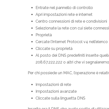
Entrate nel pannello di controllo
Apri impostazioni rete e internet
Centro connessioni di rete e condivisioni
Selezionate la rete con cui siete connessi
Proprietà
Cercate l’Internet Protocol v4 nell’elenc
Cliccate su proprietà
Al posto dei DNS predefiniti inserite que
208.67.222.222 o altri che vi segnaleremo
Per chi possiede un MAC, l’operazione è relat
Impostazioni di rete
Impostazioni avanzate
Cliccate sulla linguetta DNS
Inserite ora il DNS che avete scelto di utilizzar