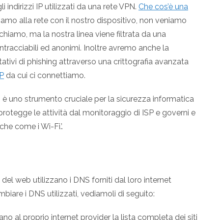
i indirizzi IP utilizzati da una rete VPN.
Che cos’è una
amo alla rete con il nostro dispositivo, non veniamo
chiamo, ma la nostra linea viene filtrata da una
intracciabili ed anonimi. Inoltre avremo anche la
ntativi di phishing attraverso una crittografia avanzata
IP
da cui ci connettiamo.
è uno strumento cruciale per la sicurezza informatica
protegge le attività dal monitoraggio di ISP e governi e
che come i Wi-Fi.’.
 del web utilizzano i DNS forniti dal loro internet
biare i DNS utilizzati, vediamoli di seguito:
iano al proprio internet provider la lista completa dei siti