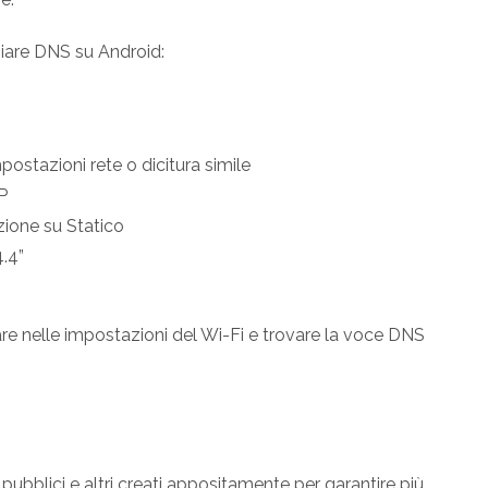
iare DNS su Android:
postazioni rete o dicitura simile
P
zione su Statico
4.4”
re nelle impostazioni del Wi-Fi e trovare la voce DNS
pubblici e altri creati appositamente per garantire più