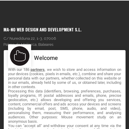
MA-NO WEB DESIGN AND DEVELOPMENT S.L.
C/ Nuredduna 22, 1-3, 07006
Palma de Mallorca, Baleares
Welcome
OUR COMPANY
With our 186
partners
, we wish to store and access information on
About
your devices (cookies, pixels in emails, etc.), combine and share your
personal data with our partners, whether collected on this website or
Blog
in our emails, already held by some of us, or obtained later, including
in other contexts.
Processing this data (identifiers, browsing, preferences, purchases,
Contact
loyalty programs, IP, postal addresses and emails, phone, precise
geolocation, etc.) allows developing and offering you services,
content, commercial offers and ads across your devices and screens
LEGAL
(including by email, post, SMS, phone, audio, and video),
personalising them, measuring their performance, and analysing
audiences. Other purposes: Mouse movement study on an
Cookies
anonymous basis.
You can "accept all" and withdraw your consent at any time via the