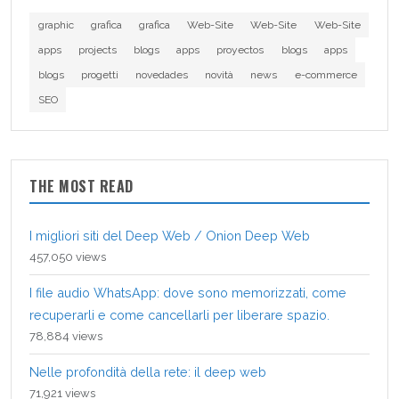
graphic
grafica
grafica
Web-Site
Web-Site
Web-Site
apps
projects
blogs
apps
proyectos
blogs
apps
blogs
progetti
novedades
novità
news
e-commerce
SEO
THE MOST READ
I migliori siti del Deep Web / Onion Deep Web
457,050 views
I file audio WhatsApp: dove sono memorizzati, come
recuperarli e come cancellarli per liberare spazio.
78,884 views
Nelle profondità della rete: il deep web
71,921 views