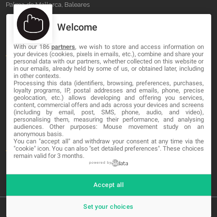
Palma de Mallorca, Baleares
Welcome
OUR COMPANY
With our 186
partners
, we wish to store and access information on
About
your devices (cookies, pixels in emails, etc.), combine and share your
personal data with our partners, whether collected on this website or
Blog
in our emails, already held by some of us, or obtained later, including
in other contexts.
Processing this data (identifiers, browsing, preferences, purchases,
Contact
loyalty programs, IP, postal addresses and emails, phone, precise
geolocation, etc.) allows developing and offering you services,
content, commercial offers and ads across your devices and screens
LEGAL
(including by email, post, SMS, phone, audio, and video),
personalising them, measuring their performance, and analysing
audiences. Other purposes: Mouse movement study on an
Cookies
anonymous basis.
You can "accept all" and withdraw your consent at any time via the
Avviso Legale
"cookie" icon
. You can also "set detailed preferences". These choices
remain valid for 3 months.
Politica sulla privacy
powered by
Accept all
Set your choices
© 2026 MA-NO Web Design & Development. All rights reserved.