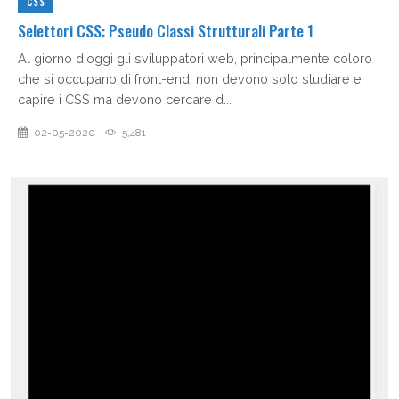
CSS
Selettori CSS: Pseudo Classi Strutturali Parte 1
Al giorno d'oggi gli sviluppatori web, principalmente coloro
che si occupano di front-end, non devono solo studiare e
capire i CSS ma devono cercare d...
02-05-2020
5,481