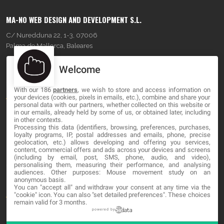
MA-NO WEB DESIGN AND DEVELOPMENT S.L.
C/ Nuredduna 22, 1-3, 07006
Palma de Mallorca, Baleares
Welcome
OUR COMPANY
With our 186
partners
, we wish to store and access information on
About
your devices (cookies, pixels in emails, etc.), combine and share your
personal data with our partners, whether collected on this website or
Blog
in our emails, already held by some of us, or obtained later, including
in other contexts.
Processing this data (identifiers, browsing, preferences, purchases,
Contact
loyalty programs, IP, postal addresses and emails, phone, precise
geolocation, etc.) allows developing and offering you services,
content, commercial offers and ads across your devices and screens
LEGAL
(including by email, post, SMS, phone, audio, and video),
personalising them, measuring their performance, and analysing
audiences. Other purposes: Mouse movement study on an
Cookies
anonymous basis.
You can "accept all" and withdraw your consent at any time via the
Avviso Legale
"cookie" icon
. You can also "set detailed preferences". These choices
remain valid for 3 months.
Politica sulla privacy
powered by