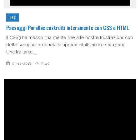
CSS
Paesaggi Parallax costruiti interamente con CSS e HTML
Il CSS3 ha messo finalmente fine alle nostre frustrazioni: con
delle semplici proprietà si aprono infatti infinite soluzioni.
Una tra tante,...
03-12-2018
7,340