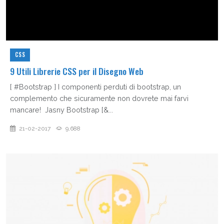
CSS
9 Utili Librerie CSS per il Disegno Web
[ #Bootstrap ] I componenti perduti di bootstrap, un
complemento che sicuramente non dovrete mai farvi
mancare! Jasny Bootstrap [&...
21-02-2017
9,688