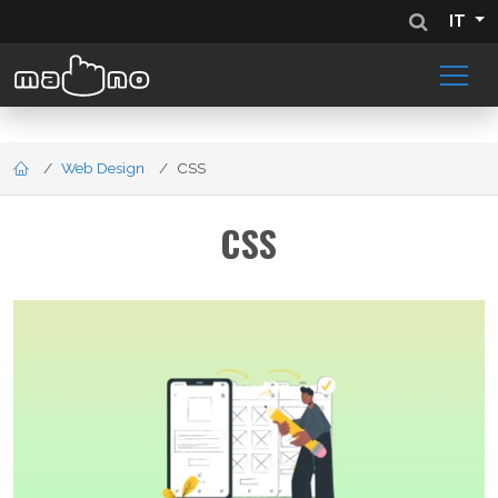
IT
Web Design
CSS
CSS