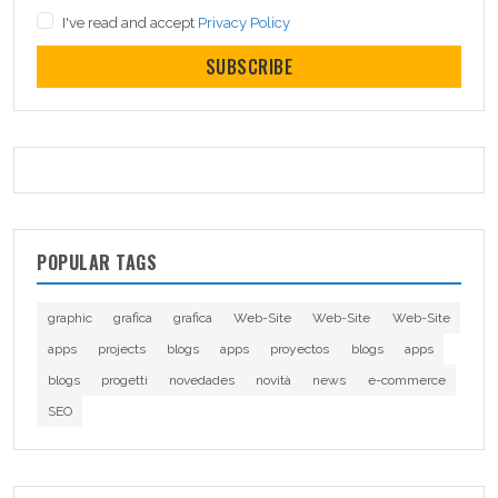
I've read and accept
Privacy Policy
SUBSCRIBE
POPULAR TAGS
graphic
grafica
grafica
Web-Site
Web-Site
Web-Site
apps
projects
blogs
apps
proyectos
blogs
apps
blogs
progetti
novedades
novità
news
e-commerce
SEO