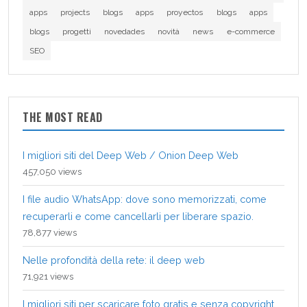
apps
projects
blogs
apps
proyectos
blogs
apps
blogs
progetti
novedades
novità
news
e-commerce
SEO
THE MOST READ
I migliori siti del Deep Web / Onion Deep Web
457,050 views
I file audio WhatsApp: dove sono memorizzati, come
recuperarli e come cancellarli per liberare spazio.
78,877 views
Nelle profondità della rete: il deep web
71,921 views
I migliori siti per scaricare foto gratis e senza copyright