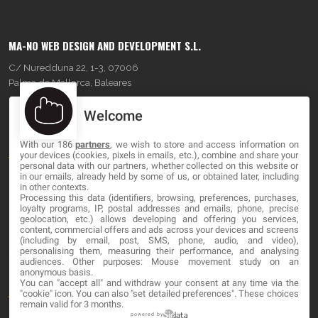
MA-NO WEB DESIGN AND DEVELOPMENT S.L.
C/ Nuredduna 22, 1-3, 07006
Palma de Mallorca, Baleares
Welcome
OUR COMPANY
With our 186
partners
, we wish to store and access information on
About
your devices (cookies, pixels in emails, etc.), combine and share your
personal data with our partners, whether collected on this website or
Blog
in our emails, already held by some of us, or obtained later, including
in other contexts.
Processing this data (identifiers, browsing, preferences, purchases,
Contact
loyalty programs, IP, postal addresses and emails, phone, precise
geolocation, etc.) allows developing and offering you services,
content, commercial offers and ads across your devices and screens
LEGAL
(including by email, post, SMS, phone, audio, and video),
personalising them, measuring their performance, and analysing
audiences. Other purposes: Mouse movement study on an
Cookies
anonymous basis.
You can "accept all" and withdraw your consent at any time via the
Avviso Legale
"cookie" icon
. You can also "set detailed preferences". These choices
remain valid for 3 months.
Politica sulla privacy
powered by