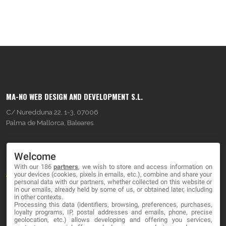
MA-NO WEB DESIGN AND DEVELOPMENT S.L.
C/ Nuredduna 22, 1-3, 07006
Palma de Mallorca, Baleares
OUR COMPANY
Welcome
With our 186
partners
, we wish to store and access information on
About
your devices (cookies, pixels in emails, etc.), combine and share your
personal data with our partners, whether collected on this website or
Blog
in our emails, already held by some of us, or obtained later, including
in other contexts.
Processing this data (identifiers, browsing, preferences, purchases,
Contact
loyalty programs, IP, postal addresses and emails, phone, precise
geolocation, etc.) allows developing and offering you services,