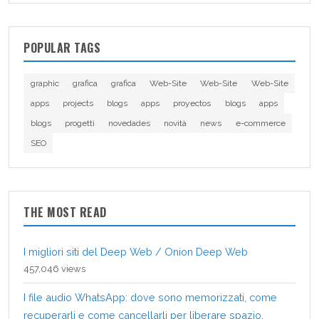
POPULAR TAGS
graphic
grafica
grafica
Web-Site
Web-Site
Web-Site
apps
projects
blogs
apps
proyectos
blogs
apps
blogs
progetti
novedades
novità
news
e-commerce
SEO
THE MOST READ
I migliori siti del Deep Web / Onion Deep Web
457,046 views
I file audio WhatsApp: dove sono memorizzati, come
recuperarli e come cancellarli per liberare spazio.