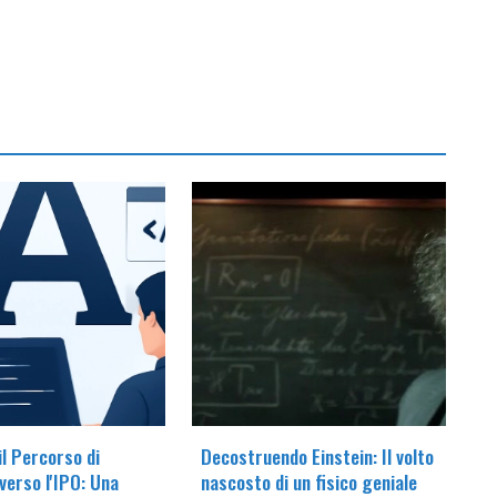
il Percorso di
Decostruendo Einstein: Il volto
verso l'IPO: Una
nascosto di un fisico geniale