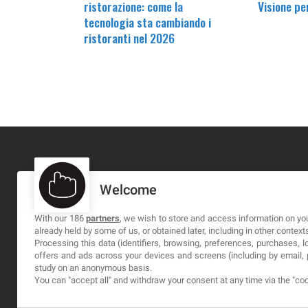
ristorazione: come la
Visione pe
tecnologia sta cambiando i
ristoranti nel 2026
Welcome
MA-NO WEB DESIGN AND DEVELOPMENT S.L.
C/ Nuredduna 22, 1-3, 07006
With our 186
partners
, we wish to store and access information on you
already held by some of us, or obtained later, including in other context
Palma de Mallorca, Baleares
Processing this data (identifiers, browsing, preferences, purchases, 
offers and ads across your devices and screens (including by email
study on an anonymous basis.
You can "accept all" and withdraw your consent at any time via the "coo