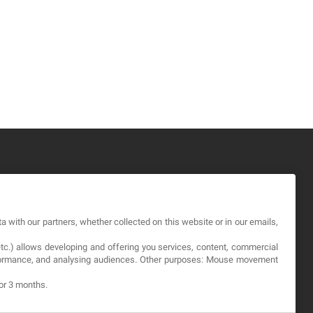
GAL
a with our partners, whether collected on this website or in our emails,
okies
etc.) allows developing and offering you services, content, commercial
viso Legale
erformance, and analysing audiences. Other purposes: Mouse movement
itica sulla privacy
for 3 months.