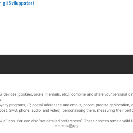
r gli Sviluppatori
OUR COMPANY
LE
r devices (cookies, pixels in emails, etc.), combine and share your personal dat
About
Co
s.
loyalty programs, IP, postal addresses and emails, phone, precise geolocation, 
Blog
Av
, post, SMS, phone, audio, and video), personalising them, measuring their p
Contact
Pol
kie" icon
. You can also "set detailed preferences". These choices remain valid 
powered by