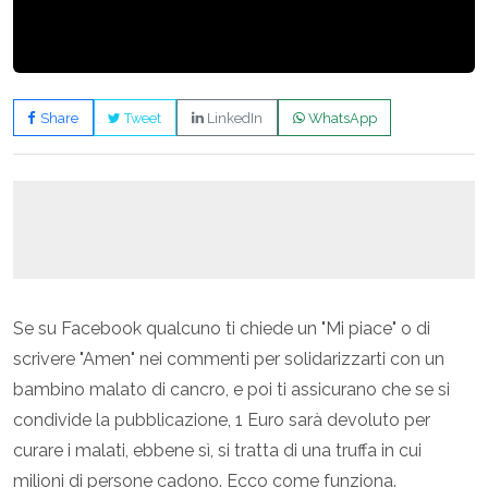
Share
Tweet
LinkedIn
WhatsApp
Se su Facebook qualcuno ti chiede un "Mi piace" o di
scrivere "Amen" nei commenti per solidarizzarti con un
bambino malato di cancro, e poi ti assicurano che se si
condivide la pubblicazione, 1 Euro sarà devoluto per
curare i malati, ebbene sì, si tratta di una truffa in cui
milioni di persone cadono. Ecco come funziona.