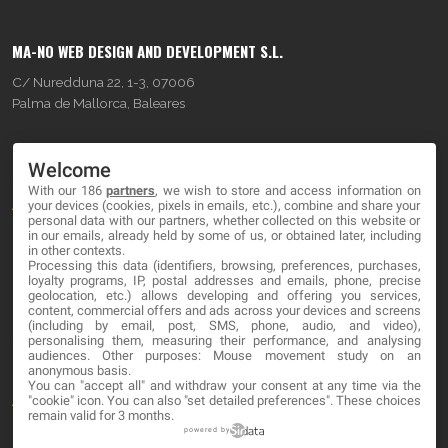
MA-NO WEB DESIGN AND DEVELOPMENT S.L.
C/ Nuredduna 22, 1-3, 07006
Palma de Mallorca, Baleares
OUR COMPANY
Welcome
With our 186
partners
, we wish to store and access information on
About
your devices (cookies, pixels in emails, etc.), combine and share your
personal data with our partners, whether collected on this website or
Blog
in our emails, already held by some of us, or obtained later, including
in other contexts.
Processing this data (identifiers, browsing, preferences, purchases,
Contact
loyalty programs, IP, postal addresses and emails, phone, precise
geolocation, etc.) allows developing and offering you services,
content, commercial offers and ads across your devices and screens
LEGAL
(including by email, post, SMS, phone, audio, and video),
personalising them, measuring their performance, and analysing
audiences. Other purposes: Mouse movement study on an
Cookies
anonymous basis.
You can "accept all" and withdraw your consent at any time via the
Avviso Legale
"cookie" icon
. You can also "set detailed preferences". These choices
remain valid for 3 months.
Politica sulla privacy
powered by