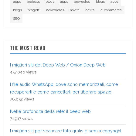
apps
projects
blogs
apps
proyectos
blogs
apps
blogs
progetti
novedades
novità
news
e-commerce
SEO
THE MOST READ
I migliori siti del Deep Web / Onion Deep Web
457,046 views
I file audio WhatsApp: dove sono memorizzati, come
recuperarli e come cancellarli per liberare spazio.
78,852 views
Nelle profondità della rete: il deep web
71,917 views
I migliori siti per scaricare foto gratis e senza copyright