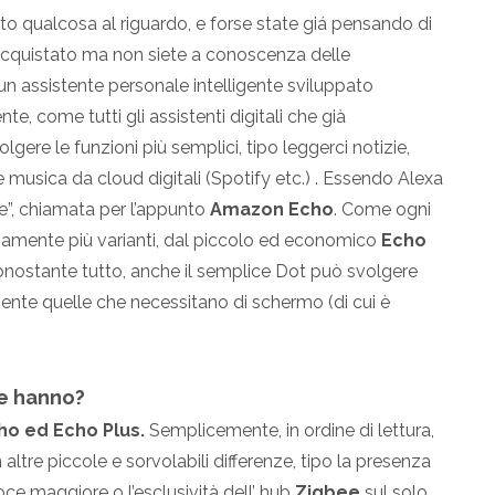
to qualcosa al riguardo, e forse state giá pensando di
 acquistato ma non siete a conoscenza delle
un assistente personale intelligente sviluppato
 come tutti gli assistenti digitali che già
gere le funzioni più semplici, tipo leggerci notizie,
 musica da cloud digitali (Spotify etc.) . Essendo Alexa
se”, chiamata per l’appunto
Amazon Echo
. Come ogni
vviamente più varianti, dal piccolo ed economico
Echo
nonostante tutto, anche il semplice Dot può svolgere
mente quelle che necessitano di schermo (di cui è
he hanno?
ho ed Echo Plus.
Semplicemente, in ordine di lettura,
 altre piccole e sorvolabili differenze, tipo la presenza
voce maggiore o l’esclusività dell’ hub
Zigbee
sul solo