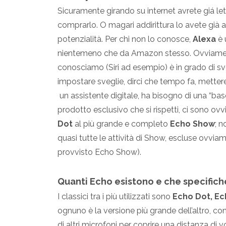
Sicuramente girando su internet avrete giá let
comprarlo. O magari addirittura lo avete già
potenzialità. Per chi non lo conosce,
Alexa
è 
nientemeno che da Amazon stesso. Ovviamente,
conosciamo (Siri ad esempio) è in grado di svol
impostare sveglie, dirci che tempo fa, mettere
un assistente digitale, ha bisogno di una “ba
prodotto esclusivo che si rispetti, ci sono o
Dot
al più grande e completo
Echo Show
; 
quasi tutte le attività di Show, escluse ovvia
provvisto Echo Show).
Quanti Echo esistono e che specific
I classici tra i più utilizzati sono
Echo Dot, Ec
ognuno è la versione più grande dell’altro, con
di altri microfoni per coprire una distanza di 