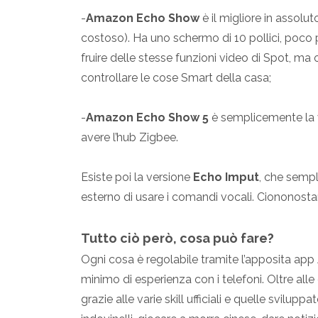
-
Amazon Echo Show
è il migliore in assolut
costoso). Ha uno schermo di 10 pollici, poco p
fruire delle stesse funzioni video di Spot, ma
controllare le cose Smart della casa;
-
Amazon Echo Show 5
è semplicemente la v
avere l’hub Zigbee.
Esiste poi la versione
Echo Imput
, che semp
esterno di usare i comandi vocali. Ciononos
Tutto ciò però, cosa può fare?
Ogni cosa è regolabile tramite l’apposita app 
minimo di esperienza con i telefoni. Oltre all
grazie alle varie skill ufficiali e quelle svilup