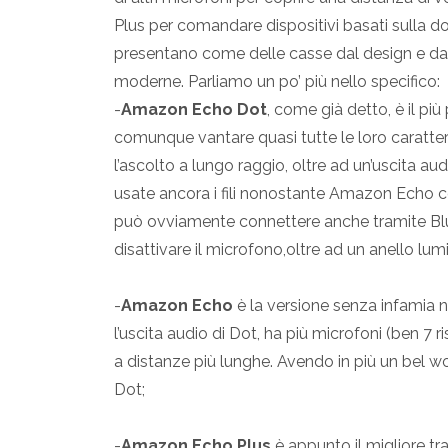
Plus per comandare dispositivi basati sulla dom
presentano come delle casse dal design e dai 
moderne. Parliamo un po’ più nello specifico:
-
Amazon Echo Dot
, come già detto, è il pi
comunque vantare quasi tutte le loro caratteri
l’ascolto a lungo raggio, oltre ad un’uscita au
usate ancora i fili nonostante Amazon Echo c
può ovviamente connettere anche tramite Bluet
disattivare il microfono,oltre ad un anello lum
-
Amazon Echo
è la versione senza infamia ne 
l’uscita audio di Dot, ha più microfoni (ben 7 r
a distanze più lunghe. Avendo in più un bel w
Dot;
-
Amazon Echo Plus
è appunto il migliore tra 