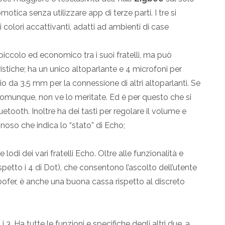
otica senza utilizzare app di terze parti. I tre si
colori accattivanti, adatti ad ambienti di case
ù piccolo ed economico tra i suoi fratelli, ma può
stiche; ha un unico altoparlante e 4 microfoni per
dio da 3.5 mm per la connessione di altri altoparlanti. Se
omunque, non ve lo meritate. Ed è per questo che si
ooth. Inoltre ha dei tasti per regolare il volume e
inoso che indica lo “stato” di Echo;
lodi dei vari fratelli Echo. Oltre alle funzionalità e
ispetto i 4 di Dot), che consentono l’ascolto dell’utente
oofer, è anche una buona cassa rispetto al discreto
i 3. Ha tutte le funzioni e specifiche degli altri due, a