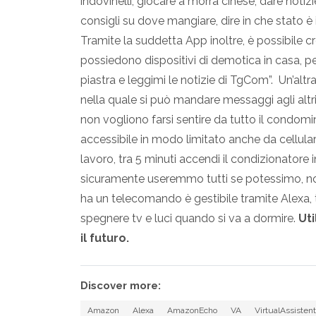
indovinelli, giocare a morra cinese, dare noti
consigli su dove mangiare, dire in che stato è 
Tramite la suddetta App inoltre, è possibile cr
possiedono dispositivi di demotica in casa, pe
piastra e leggimi le notizie di TgCom”. Un’alt
nella quale si può mandare messaggi agli altr
non vogliono farsi sentire da tutto il condomi
accessibile in modo limitato anche da cellul
lavoro, tra 5 minuti accendi il condizionatore
sicuramente useremmo tutti se potessimo, no
ha un telecomando è gestibile tramite Alexa,
spegnere tv e luci quando si va a dormire.
Ut
il futuro.
Discover more:
Amazon
Alexa
AmazonEcho
VA
VirtualAssisten