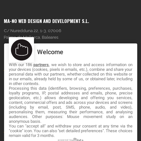
MA-NO WEB DESIGN AND DEVELOPMENT S.L.
C/ Nuredduna 22, 1-3, 07006
Palma de Mallorca, Baleares
Welcome
OUR COMPANY
With our 186
partners
, we wish to store and access information on
About
your devices (cookies, pixels in emails, etc.), combine and share your
personal data with our partners, whether collected on this website or
Blog
in our emails, already held by some of us, or obtained later, including
in other contexts.
Processing this data (identifiers, browsing, preferences, purchases,
Contact
loyalty programs, IP, postal addresses and emails, phone, precise
geolocation, etc.) allows developing and offering you services,
content, commercial offers and ads across your devices and screens
LEGAL
(including by email, post, SMS, phone, audio, and video),
personalising them, measuring their performance, and analysing
audiences. Other purposes: Mouse movement study on an
Cookies
anonymous basis.
You can "accept all" and withdraw your consent at any time via the
Avviso Legale
"cookie" icon
. You can also "set detailed preferences". These choices
remain valid for 3 months.
Politica sulla privacy
powered by