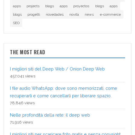
apps
projects
blogs
apps
proyectos
blogs
apps
blogs
progetti
novedades
novità
news
e-commerce
SEO
THE MOST READ
I migliori siti del Deep Web / Onion Deep Web
457,041 views
I file audio WhatsApp: dove sono memorizzati, come
recuperarli e come cancellarli per liberare spazio.
78,846 views
Nelle profondità della rete: il deep web
71,916 views
I migliori siti per scaricare foto gratis e senza copyright