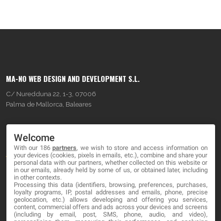
MA-NO WEB DESIGN AND DEVELOPMENT S.L.
C/ Nuredduna 22, 1-3, 07006
Palma de Mallorca, Baleares
OUR COMPANY
Welcome
With our 186
partners
, we wish to store and access information on
About
your devices (cookies, pixels in emails, etc.), combine and share your
personal data with our partners, whether collected on this website or
Blog
in our emails, already held by some of us, or obtained later, including
in other contexts.
Processing this data (identifiers, browsing, preferences, purchases,
Contact
loyalty programs, IP, postal addresses and emails, phone, precise
geolocation, etc.) allows developing and offering you services,
content, commercial offers and ads across your devices and screens
LEGAL
(including by email, post, SMS, phone, audio, and video),