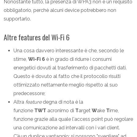
Nonostante tutto, la presenza di WPA3 non è un requisito
obbligatorio, perchè alcuni device potrebbero non
supportarlo.
Altre features del Wi-Fi 6
Una cosa davvero interessante è che, secondo le
stime,
Wi-Fi 6
è in grado di ridurre i consumi
energetici dovuti al trasferimento di pacchetti dati.
Questo è dovuto al fatto che il protocollo risulti
ottimizzato nettamente meglio rispetto al suo
predecessore;
Altra
feature
degna di nota è la
funzione
TWT
acronimo di
T
arget
W
ake
T
ime,
funzione grazie alla quale l'access point può regolare
una comunicazione ad intervalli con i vari client.
C'è un duplice vantaggio: si possono "svegliare" ad