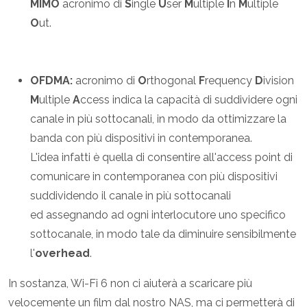
MIMO
acronimo di
S
ingle
U
ser
M
ultiple
I
n
M
ultiple
O
ut.
OFDMA:
acronimo di
O
rthogonal
F
requency
D
ivision
M
ultiple
A
ccess indica la capacità di suddividere ogni
canale in più sottocanali, in modo da ottimizzare la
banda con più dispositivi in contemporanea.
L'idea infatti è quella di consentire all'access point di
comunicare in contemporanea con più dispositivi
suddividendo il canale in più sottocanali
ed assegnando ad ogni interlocutore uno specifico
sottocanale, in modo tale da diminuire sensibilmente
l'
overhead
.
In sostanza, Wi-Fi 6 non ci aiuterà a scaricare più
velocemente un film dal nostro NAS, ma ci permetterà di