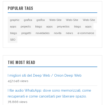
POPULAR TAGS
graphic
grafica
grafica
Web-Site
Web-Site
Web-Site
apps
projects
blogs
apps
proyectos
blogs
apps
blogs
progetti
novedades
novità
news
e-commerce
SEO
THE MOST READ
I migliori siti del Deep Web / Onion Deep Web
457,046 views
I file audio WhatsApp: dove sono memorizzati, come
recuperarli e come cancellarli per liberare spazio.
78,866 views