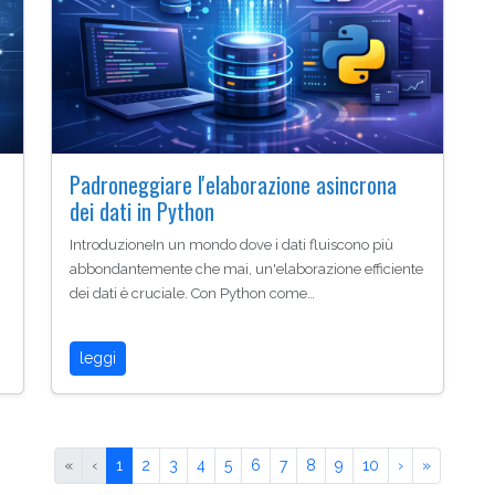
Padroneggiare l'elaborazione asincrona
dei dati in Python
IntroduzioneIn un mondo dove i dati fluiscono più
abbondantemente che mai, un'elaborazione efficiente
dei dati è cruciale. Con Python come…
leggi
«
‹
1
2
3
4
5
6
7
8
9
10
›
»