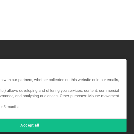
GAL
a with our partners, whether collected on this website or in our emails,
okies
etc.) allows developing and offering you services, content, commercial
viso Legale
erformance, and analysing audiences. Other purposes: Mouse movement
itica sulla privacy
for 3 months.
Accept all