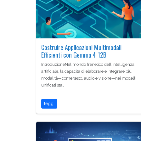
Costruire Applicazioni Multimodali
Efficienti con Gemma 4 12B
IntroduzioneNel mondo frenetico dell'intelligenza
artificiale, la capacità di elaborare e integrare più
modalità—come testo, audio e visione—nei modelli
unificati sta…
leggi