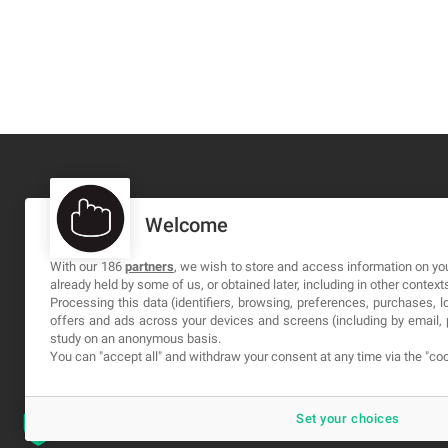
Welcome
MA-NO WEB DESIGN AND DEVELOPMENT S.L.
C/ Nuredduna 22, 1-3, 07006
With our 186
partners
, we wish to store and access information on you
already held by some of us, or obtained later, including in other context
Palma de Mallorca, Baleares
Processing this data (identifiers, browsing, preferences, purchases, 
offers and ads across your devices and screens (including by email
study on an anonymous basis.
You can "accept all" and withdraw your consent at any time via the "coo
Set your choices