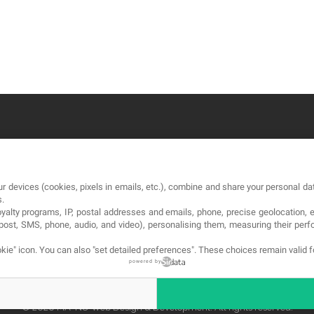
OUR COMPANY
LE
r devices (cookies, pixels in emails, etc.), combine and share your personal dat
About
Co
s.
loyalty programs, IP, postal addresses and emails, phone, precise geolocation, 
Blog
Av
, post, SMS, phone, audio, and video), personalising them, measuring their p
Contact
Pol
kie" icon
. You can also "set detailed preferences". These choices remain valid 
powered by
© 2026 MA-NO Web Design & Development. All rights reserved.