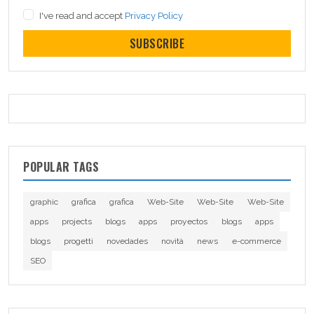
I've read and accept
Privacy Policy
SUBSCRIBE
POPULAR TAGS
graphic
grafica
grafica
Web-Site
Web-Site
Web-Site
apps
projects
blogs
apps
proyectos
blogs
apps
blogs
progetti
novedades
novità
news
e-commerce
SEO