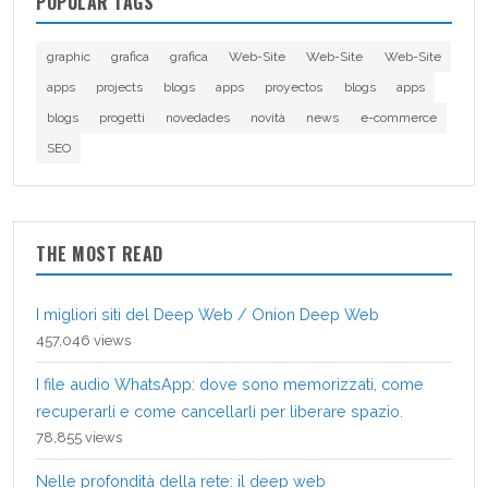
POPULAR TAGS
graphic
grafica
grafica
Web-Site
Web-Site
Web-Site
apps
projects
blogs
apps
proyectos
blogs
apps
blogs
progetti
novedades
novità
news
e-commerce
SEO
THE MOST READ
I migliori siti del Deep Web / Onion Deep Web
457,046 views
I file audio WhatsApp: dove sono memorizzati, come
recuperarli e come cancellarli per liberare spazio.
78,855 views
Nelle profondità della rete: il deep web