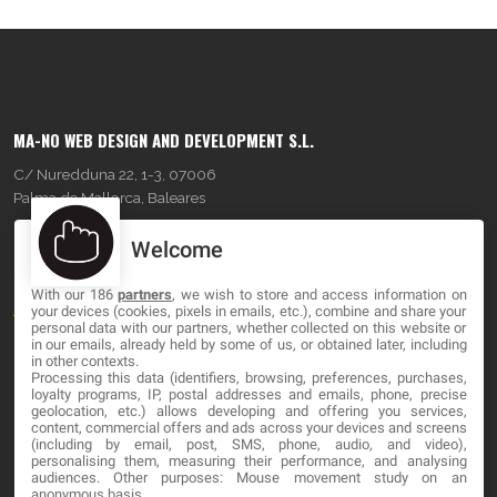
MA-NO WEB DESIGN AND DEVELOPMENT S.L.
C/ Nuredduna 22, 1-3, 07006
Palma de Mallorca, Baleares
Welcome
OUR COMPANY
With our 186
partners
, we wish to store and access information on
About
your devices (cookies, pixels in emails, etc.), combine and share your
personal data with our partners, whether collected on this website or
Blog
in our emails, already held by some of us, or obtained later, including
in other contexts.
Processing this data (identifiers, browsing, preferences, purchases,
Contact
loyalty programs, IP, postal addresses and emails, phone, precise
geolocation, etc.) allows developing and offering you services,
content, commercial offers and ads across your devices and screens
LEGAL
(including by email, post, SMS, phone, audio, and video),
personalising them, measuring their performance, and analysing
audiences. Other purposes: Mouse movement study on an
Cookies
anonymous basis.