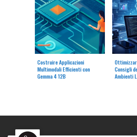
Costruire Applicazioni
Ottimizzare
Multimodali Efficienti con
Consigli d
Gemma 4 12B
Ambienti L