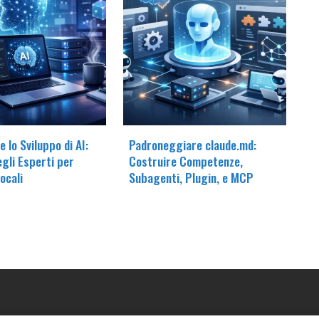
 lo Sviluppo di AI:
Padroneggiare claude.md:
egli Esperti per
Costruire Competenze,
ocali
Subagenti, Plugin, e MCP