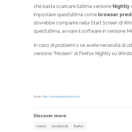
che basta scaricare l’ultima versione
Nightly
impostare quest’ultima come
browser prede
dovrebbe comparire nella Start Screen di Win
quest’ultima, avviare il software in versione M
In caso di problemi o se avete necessità di ult
versione “Modern” di Firefox Nightly su Win
fonte:
http://www.geekissimo.com
Discover more:
metro
windows8
firefox