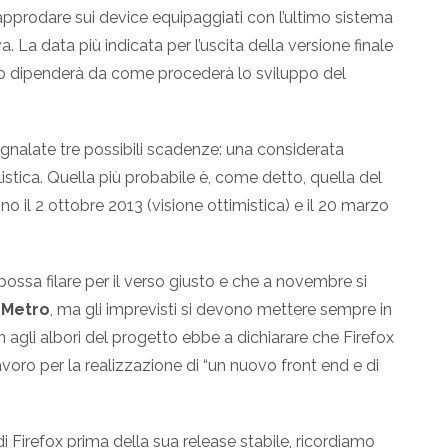
 approdare sui device equipaggiati con l’ultimo sistema
. La data più indicata per l’uscita della versione finale
 dipenderà da come procederà lo sviluppo del
 segnalate tre possibili scadenze: una considerata
listica. Quella più probabile è, come detto, quella del
 il 2 ottobre 2013 (visione ottimistica) e il 20 marzo
ossa filare per il verso giusto e che a novembre si
x Metro
, ma gli imprevisti si devono mettere sempre in
 agli albori del progetto ebbe a dichiarare che Firefox
oro per la realizzazione di “un nuovo front end e di
i Firefox prima della sua release stabile, ricordiamo