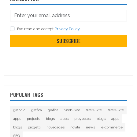
I've read and accept
Privacy Policy
SUBSCRIBE
POPULAR TAGS
graphic
grafica
grafica
Web-Site
Web-Site
Web-Site
apps
projects
blogs
apps
proyectos
blogs
apps
blogs
progetti
novedades
novità
news
e-commerce
SEO