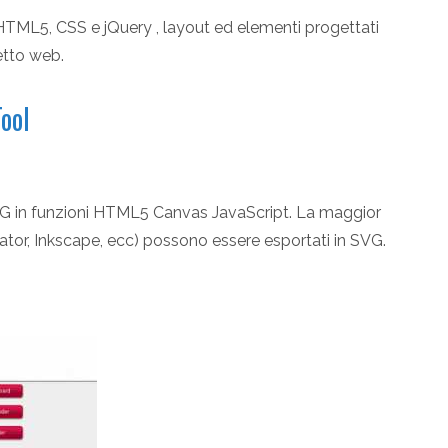
 HTML5, CSS e jQuery , layout ed elementi progettati
etto web.
ool
VG in funzioni HTML5 Canvas JavaScript. La maggior
strator, Inkscape, ecc) possono essere esportati in SVG.