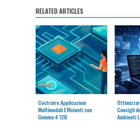
RELATED ARTICLES
Costruire Applicazioni
Ottimizzare
Multimodali Efficienti con
Consigli d
Gemma 4 12B
Ambienti L