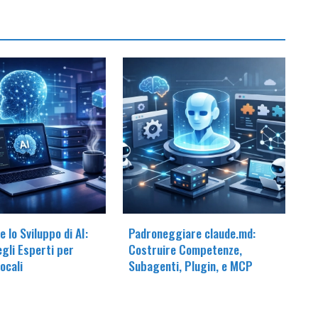
 lo Sviluppo di AI:
Padroneggiare claude.md:
egli Esperti per
Costruire Competenze,
ocali
Subagenti, Plugin, e MCP