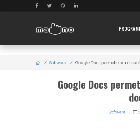
PROGRAM
Software
Google Docs permette ora di conf
Google Docs permett
do
Software
|
1