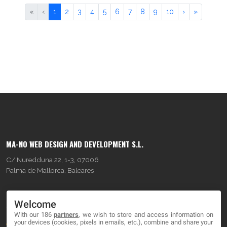
«
‹
1
2
3
4
5
6
7
8
9
10
›
»
MA-NO WEB DESIGN AND DEVELOPMENT S.L.
C/ Nuredduna 22, 1-3, 07006
Palma de Mallorca, Baleares
OUR COMPANY
Welcome
With our 186
partners
, we wish to store and access information on
About
your devices (cookies, pixels in emails, etc.), combine and share your