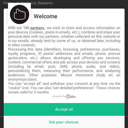
Palma de Mallorca, Baleares
Welcome
OUR COMPANY
With our 186
partners
, we wish to store and access information on
About
your devices (cookies, pixels in emails, etc.), combine and share your
personal data with our partners, whether collected on this website or
Blog
in our emails, already held by some of us, or obtained later, including
in other contexts.
Processing this data (identifiers, browsing, preferences, purchases,
Contact
loyalty programs, IP, postal addresses and emails, phone, precise
geolocation, etc.) allows developing and offering you services,
content, commercial offers and ads across your devices and screens
LEGAL
(including by email, post, SMS, phone, audio, and video),
personalising them, measuring their performance, and analysing
audiences. Other purposes: Mouse movement study on an
Cookies
anonymous basis.
You can "accept all" and withdraw your consent at any time via the
Avviso Legale
"cookie" icon
. You can also "set detailed preferences". These choices
remain valid for 3 months.
Politica sulla privacy
powered by
Accept all
Set your choices
© 2026 MA-NO Web Design & Development. All rights reserved.