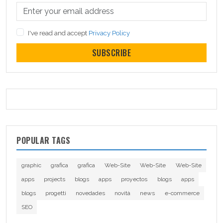
I've read and accept
Privacy Policy
SUBSCRIBE
POPULAR TAGS
graphic
grafica
grafica
Web-Site
Web-Site
Web-Site
apps
projects
blogs
apps
proyectos
blogs
apps
blogs
progetti
novedades
novità
news
e-commerce
SEO