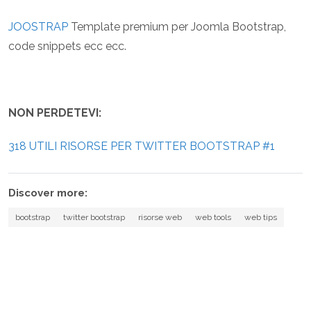
JOOSTRAP
Template premium per Joomla Bootstrap,
code snippets ecc ecc.
NON PERDETEVI:
318 UTILI RISORSE PER TWITTER BOOTSTRAP #1
Discover more:
bootstrap
twitter bootstrap
risorse web
web tools
web tips