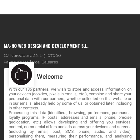
MA-NO WEB DESIGN AND DEVELOPMENT S.L.
C/ Nuredduna 22, 1-3, 07006
Palma de Mallorca, Baleares
Welcome
OUR COMPANY
With our 186
partners
, we wish to store and access information on
About
your devices (cookies, pixels in emails, etc.), combine and share your
personal data with our partners, whether collected on this website or
Blog
in our emails, already held by some of us, or obtained later, including
in other contexts.
Processing this data (identifiers, browsing, preferences, purchases,
Contact
loyalty programs, IP, postal addresses and emails, phone, precise
geolocation, etc.) allows developing and offering you services,
content, commercial offers and ads across your devices and screens
LEGAL
(including by email, post, SMS, phone, audio, and video),
personalising them, measuring their performance, and analysing