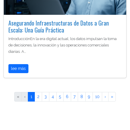
Asegurando Infraestructuras de Datos a Gran
Escala: Una Guía Práctica
IntroducciónEn la era digital actual, los datos impulsan la toma
de decisiones, la innovación y las operaciones comerciales
diarias. A…
lee más
«
‹
1
2
3
4
5
6
7
8
9
10
›
»