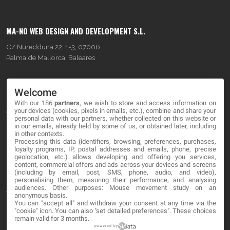
MA-NO WEB DESIGN AND DEVELOPMENT S.L.
C/ Nuredduna 22, 1-3, 07006
Palma de Mallorca, Baleares
OUR COMPANY
Welcome
With our 186
partners
, we wish to store and access information on
About
your devices (cookies, pixels in emails, etc.), combine and share your
personal data with our partners, whether collected on this website or
Blog
in our emails, already held by some of us, or obtained later, including
in other contexts.
Processing this data (identifiers, browsing, preferences, purchases,
Contact
loyalty programs, IP, postal addresses and emails, phone, precise
geolocation, etc.) allows developing and offering you services,
content, commercial offers and ads across your devices and screens
LEGAL
(including by email, post, SMS, phone, audio, and video),
personalising them, measuring their performance, and analysing
audiences. Other purposes: Mouse movement study on an
Terminos y Condiciones
anonymous basis.
You can "accept all" and withdraw your consent at any time via the
Política de Privacidad
"cookie" icon
. You can also "set detailed preferences". These choices
remain valid for 3 months.
Cookies
powered by