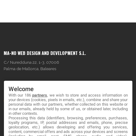
MA-NO WEB DESIGN AND DEVELOPMENT S.L.
C/ Nuredduna 22, 1-3, 07006
Palma de Mallorca, Baleares
OUR COMPANY
Welcome
With our 186
partners
, we wish to store and access information on
About
your devices (cookies, pixels in emails, etc.), combine and share your
personal data with our partners, whether collected on this website or
Blog
in our emails, already held by some of us, or obtained later, including
in other contexts.
Processing this data (identifiers, browsing, preferences, purchases,
Contact
loyalty programs, IP, postal addresses and emails, phone, precise
geolocation, etc.) allows developing and offering you services,
content, commercial offers and ads across your devices and screens
LEGAL