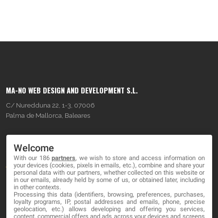
MA-NO WEB DESIGN AND DEVELOPMENT S.L.
C/ Nuredduna 22, 1-3, 07006
Palma de Mallorca, Baleares
OUR COMPANY
Welcome
With our 186
partners
, we wish to store and access information on
About
your devices (cookies, pixels in emails, etc.), combine and share your
personal data with our partners, whether collected on this website or
Blog
in our emails, already held by some of us, or obtained later, including
in other contexts.
Processing this data (identifiers, browsing, preferences, purchases,
Contact
loyalty programs, IP, postal addresses and emails, phone, precise
geolocation, etc.) allows developing and offering you services,
content, commercial offers and ads across your devices and screens