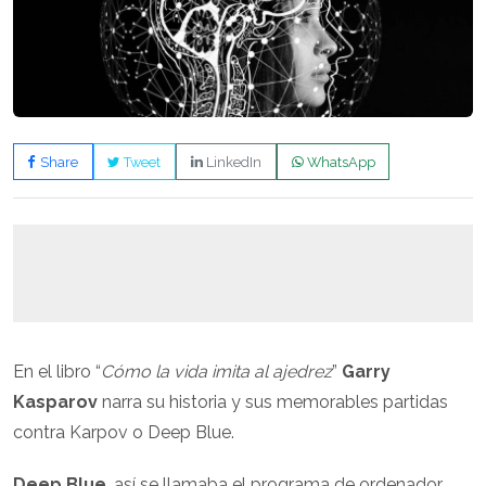
Share
Tweet
LinkedIn
WhatsApp
En el libro “
Cómo la vida imita al ajedrez
”
Garry
Kasparov
narra su historia y sus memorables partidas
contra Karpov o Deep Blue.
Deep Blue
, así se llamaba el programa de ordenador