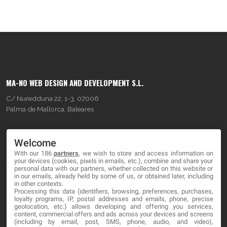
MA-NO WEB DESIGN AND DEVELOPMENT S.L.
C/ Nuredduna 22, 1-3, 07006
Palma de Mallorca, Baleares
OUR COMPANY
Welcome
With our 186
partners
, we wish to store and access information on
About
your devices (cookies, pixels in emails, etc.), combine and share your
personal data with our partners, whether collected on this website or
Blog
in our emails, already held by some of us, or obtained later, including
in other contexts.
Processing this data (identifiers, browsing, preferences, purchases,
Contact
loyalty programs, IP, postal addresses and emails, phone, precise
geolocation, etc.) allows developing and offering you services,
content, commercial offers and ads across your devices and screens
LEGAL
(including by email, post, SMS, phone, audio, and video),