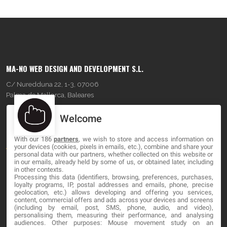
MA-NO WEB DESIGN AND DEVELOPMENT S.L.
C/ Nuredduna 22, 1-3, 07006
Palma de Mallorca, Baleares
Welcome
OUR COMPANY
With our 186
partners
, we wish to store and access information on
About
your devices (cookies, pixels in emails, etc.), combine and share your
personal data with our partners, whether collected on this website or
Blog
in our emails, already held by some of us, or obtained later, including
in other contexts.
Processing this data (identifiers, browsing, preferences, purchases,
Contact
loyalty programs, IP, postal addresses and emails, phone, precise
geolocation, etc.) allows developing and offering you services,
content, commercial offers and ads across your devices and screens
LEGAL
(including by email, post, SMS, phone, audio, and video),
personalising them, measuring their performance, and analysing
audiences. Other purposes: Mouse movement study on an