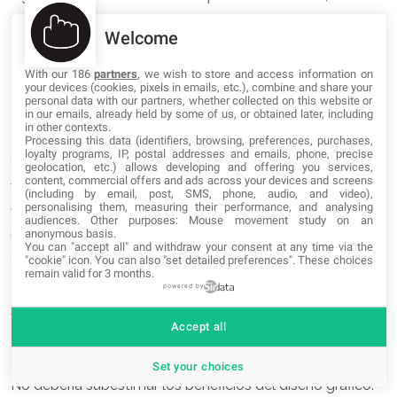
y mucha práctica, pero
contar con un diseñador web
Welcome
competente mejorará tus proyectos
.
With our 186
partners
, we wish to store and access information on
your devices (cookies, pixels in emails, etc.), combine and share your
Conclusión
personal data with our partners, whether collected on this website or
in our emails, already held by some of us, or obtained later, including
in other contexts.
Processing this data (identifiers, browsing, preferences, purchases,
loyalty programs, IP, postal addresses and emails, phone, precise
Comprender el diseño gráfico y su papel en el desarrollo
geolocation, etc.) allows developing and offering you services,
content, commercial offers and ads across your devices and screens
web le ayudará a alcanzar el éxito en la creación de sitios
(including by email, post, SMS, phone, audio, and video),
personalising them, measuring their performance, and analysing
web. Esto incluye el logotipo de su marca, la interfaz de
audiences. Other purposes: Mouse movement study on an
anonymous basis.
usuario, las imágenes, la tipografía, la navegación y otros
You can "accept all" and withdraw your consent at any time via the
elementos.
"cookie" icon
. You can also "set detailed preferences". These choices
remain valid for 3 months.
Nuestros proyectos podrían mejorar considerablemente
powered by
su valor, y podría ayudar a adquirir nuevos visitantes o
Accept all
clientes en su sitio web. Las campañas de marketing
atractivas podrían resonar mejor con su público objetivo.
Set your choices
No debería subestimar los beneficios del diseño gráfico: