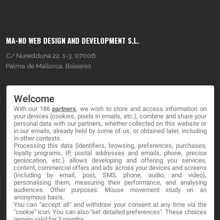
MA-NO WEB DESIGN AND DEVELOPMENT S.L.
C/ Nuredduna 22, 1-3, 07006
Palma de Mallorca, Baleares
OUR COMPANY
Welcome
With our 186
partners
, we wish to store and access information on
About
your devices (cookies, pixels in emails, etc.), combine and share your
personal data with our partners, whether collected on this website or
Blog
in our emails, already held by some of us, or obtained later, including
in other contexts.
Processing this data (identifiers, browsing, preferences, purchases,
Contact
loyalty programs, IP, postal addresses and emails, phone, precise
geolocation, etc.) allows developing and offering you services,
content, commercial offers and ads across your devices and screens
LEGAL
(including by email, post, SMS, phone, audio, and video),
personalising them, measuring their performance, and analysing
audiences. Other purposes: Mouse movement study on an
Terminos y Condiciones
anonymous basis.
You can "accept all" and withdraw your consent at any time via the
Política de Privacidad
"cookie" icon
. You can also "set detailed preferences". These choices
remain valid for 3 months.