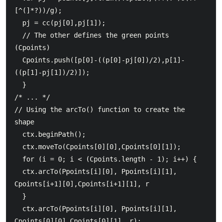
[^(]*?))/g);

  pj = cc(pj[0],pj[1]);

  // The other defines the green points 
(Cpoints)

  Cpoints.push([p[0]-((p[0]-pj[0])/2),p[1]-
((p[1]-pj[1])/2)]);

  }

/* ... */

// Using the arcTo() function to create the 
shape

  ctx.beginPath();

  ctx.moveTo(Cpoints[0][0],Cpoints[0][1]);

  for (i = 0; i < (Cpoints.length - 1); i++) {

  ctx.arcTo(Ppoints[i][0], Ppoints[i][1], 
Cpoints[i+1][0],Cpoints[i+1][1], r

  }

  ctx.arcTo(Ppoints[i][0], Ppoints[i][1], 
Cpoints[0][0],Cpoints[0][1], r);
