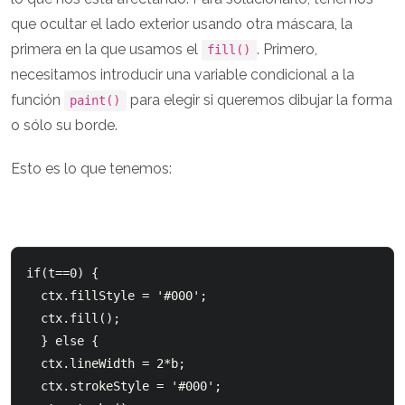
que ocultar el lado exterior usando otra máscara, la
primera en la que usamos el
. Primero,
fill()
necesitamos introducir una variable condicional a la
función
para elegir si queremos dibujar la forma
paint()
o sólo su borde.
Esto es lo que tenemos:
if(t==0) {

  ctx.fillStyle = '#000';

  ctx.fill();

  } else {

  ctx.lineWidth = 2*b;

  ctx.strokeStyle = '#000';
