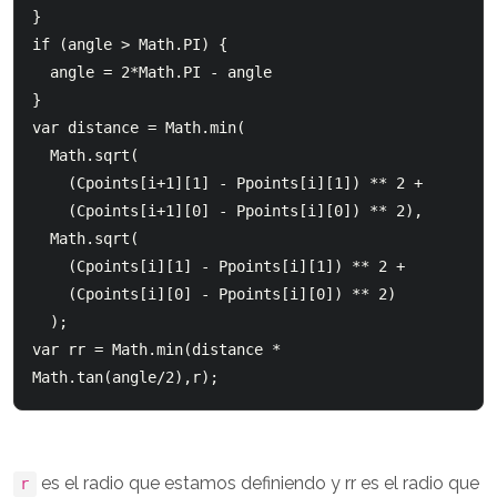
}

if (angle > Math.PI) {

  angle = 2*Math.PI - angle

}

var distance = Math.min(

  Math.sqrt(

    (Cpoints[i+1][1] - Ppoints[i][1]) ** 2 + 

    (Cpoints[i+1][0] - Ppoints[i][0]) ** 2),

  Math.sqrt(

    (Cpoints[i][1] - Ppoints[i][1]) ** 2 + 

    (Cpoints[i][0] - Ppoints[i][0]) ** 2)

  );

var rr = Math.min(distance * 
Math.tan(angle/2),r);
es el radio que estamos definiendo y rr es el radio que
r