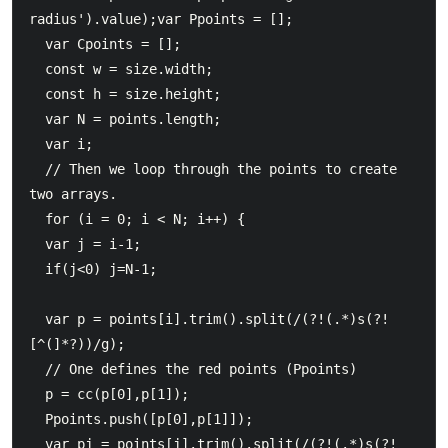
radius').value);var Ppoints = [];

  var Cpoints = [];

  const w = size.width;

  const h = size.height;

  var N = points.length;

  var i;

  // Then we loop through the points to create 
two arrays.

  for (i = 0; i < N; i++) {

  var j = i-1;

  if(j<0) j=N-1;

  var p = points[i].trim().split(/(?!(.*)s(?!
[^(]*?))/g);

  // One defines the red points (Ppoints)

  p = cc(p[0],p[1]);

  Ppoints.push([p[0],p[1]]);

  var pj = points[j].trim().split(/(?!(.*)s(?!