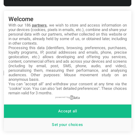
Welcome
With our 186
partners
, we wish to store and access information on
No olvidemos que podemos introducir fácilmente
your devices (cookies, pixels in emails, etc.), combine and share your
guiones utilizando setLineDash() de la misma manera
personal data with our partners, whether collected on this website or
in our emails, already held by some of us, or obtained later, including
que hicimos en el artículo anterior.
in other contexts.
Processing this data (identifiers, browsing, preferences, purchases,
loyalty programs, IP, postal addresses and emails, phone, precise
geolocation, etc.) allows developing and offering you services,
content, commercial offers and ads across your devices and screens
(including by email, post, SMS, phone, audio, and video),
personalising them, measuring their performance, and analysing
audiences. Other purposes: Mouse movement study on an
anonymous basis.
You can "accept all" and withdraw your consent at any time via the
"cookie" icon
. You can also "set detailed preferences". These choices
remain valid for 3 months.
powered by
Discover more:
Accept all
css
javascript
Set your choices