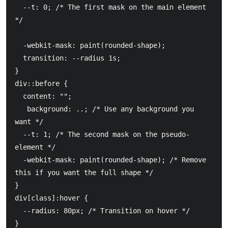
  --t: 0; /* The first mask on the main element 
*/

  -webkit-mask: paint(rounded-shape);

  transition: --radius 1s;

}

div::before {

  content: "";

   background: ..; /* Use any background you 
want */

  --t: 1; /* The second mask on the pseudo-
element */

  -webkit-mask: paint(rounded-shape); /* Remove 
this if you want the full shape */

}

div[class]:hover {

  --radius: 80px; /* Transition on hover */

}