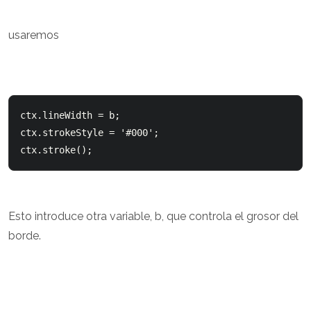
usaremos
ctx.lineWidth = b;

ctx.strokeStyle = '#000';

ctx.stroke();
Esto introduce otra variable, b, que controla el grosor del
borde.