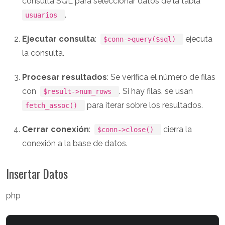
consulta SQL para seleccionar datos de la tabla
.
usuarios
Ejecutar consulta
:
ejecuta
$conn->query($sql)
la consulta.
Procesar resultados
: Se verifica el número de filas
con
. Si hay filas, se usan
$result->num_rows
para iterar sobre los resultados.
fetch_assoc()
Cerrar conexión
:
cierra la
$conn->close()
conexión a la base de datos.
Insertar Datos
php