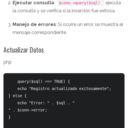
Ejecutar consulta
:
ejecuta
$conn->query($sql)
la consulta y se verifica si la inserción fue exitosa.
Manejo de errores
: Si ocurre un error, se muestra el
mensaje correspondiente.
Actualizar Datos
php
query($sql) === TRUE) {

    echo "Registro actualizado exitosamente";

} else {

    echo "Error: " . $sql . "
" . $conn->error;

}
