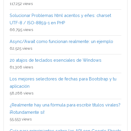
117,252 views
Solucionar Problemas html acentos y eñes: charset
UTF-8 / ISO-8859-1 en PHP
66,795 views
Async/Await como funcionan realmente: un ejemplo
62,525 views
20 atajos de teclados esenciales de Windows
61,306 views
Los mejores selectores de fechas para Bootstrap y tu
aplicación
58,288 views
¿Realmente hay una fórmula para escribir títulos virales?
¡Rotundamente sí!
55,553 views
Guía para principiantes sobre las API con Google Sheets