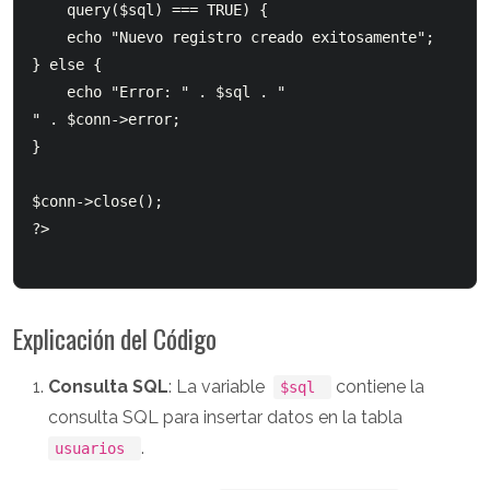
query($sql) === TRUE) {

    echo "Nuevo registro creado exitosamente";

} else {

    echo "Error: " . $sql . "
" . $conn->error;

}

$conn->close();

?>

Explicación del Código
Consulta SQL
: La variable
contiene la
$sql
consulta SQL para insertar datos en la tabla
.
usuarios