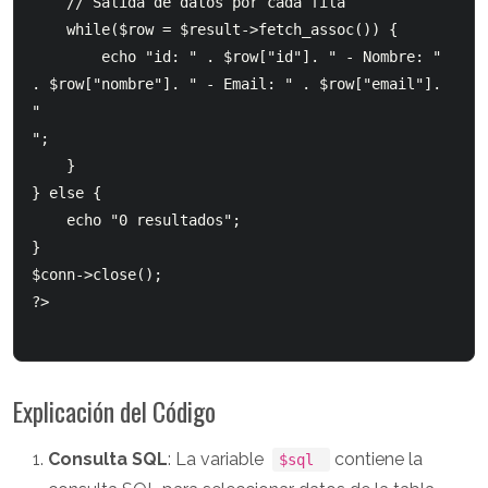
    // Salida de datos por cada fila

    while($row = $result->fetch_assoc()) {

        echo "id: " . $row["id"]. " - Nombre: " 
. $row["nombre"]. " - Email: " . $row["email"]. 
"
";

    }

} else {

    echo "0 resultados";

}

$conn->close();

?>

Explicación del Código
Consulta SQL
: La variable
contiene la
$sql