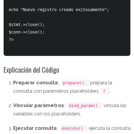
echo "Nuevo registro creado exitosamente";

$stmt->close();

$conn->close();

?>

Explicación del Código
Preparar consulta
:
prepara la
prepare()
consulta con parámetros placeholders
.
?
Vincular parámetros
:
vincula las
bind_param()
variables con los placeholders.
Ejecutar consulta
:
ejecuta la consulta
execute()