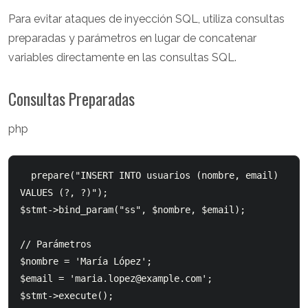
Para evitar ataques de inyección SQL, utiliza consultas
preparadas y parámetros en lugar de concatenar
variables directamente en las consultas SQL.
Consultas Preparadas
php
prepare("INSERT INTO usuarios (nombre, email) 
VALUES (?, ?)");

$stmt->bind_param("ss", $nombre, $email);

// Parámetros

$nombre = 'María López';

$email = '
maria.lopez@example.com
';

$stmt->execute();
