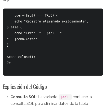
query($sql) === TRUE) {

    echo "Registro eliminado exitosamente";

} else {

    echo "Error: " . $sql . "
" . $conn->error;

}

$conn->close();

?>

Explicación del Código
Consulta SQL
: La variable
contiene la
$sql
consulta SQL para eliminar datos de la tabla