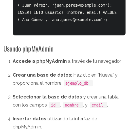
('Juan Pérez', '
juan.perez@example.com
'); 
INSERT INTO usuarios (nombre, email) VALUES 
('Ana Gómez', '
ana.gomez@example.com
'); 

Usando phpMyAdmin
Accede a phpMyAdmin
a través de tu navegador.
Crear una base de datos
: Haz clic en "Nueva" y
proporciona el nombre
.
ejemplo_db
Seleccionar la base de datos
y crear una tabla
con los campos
,
, y
.
id
nombre
email
Insertar datos
utilizando la interfaz de
phpMyAdmin.