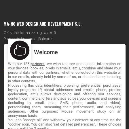
MA-NO WEB DESIGN AND DEVELOPMENT S.L.
C/ Nuredduna 22, 1-3, 07006
Palma de Mallorca, Baleares
Welcome
OUR COMPANY
With our 186
partners
, we wish to store and access information on
About
your devices (cookies, pixels in emails, etc.), combine and share your
personal data with our partners, whether collected on this website or
Blog
in our emails, already held by some of us, or obtained later, including
in other contexts.
Processing this data (identifiers, browsing, preferences, purchases,
Contact
loyalty programs, IP, postal addresses and emails, phone, precise
geolocation, etc.) allows developing and offering you services,
content, commercial offers and ads across your devices and screens
LEGAL
(including by email, post, SMS, phone, audio, and video),
personalising them, measuring their performance, and analysing
audiences. Other purposes: Mouse movement study on an
Terminos y Condiciones
anonymous basis.
You can "accept all" and withdraw your consent at any time via the
Política de Privacidad
"cookie" icon
. You can also "set detailed preferences". These choices
remain valid for 3 months.