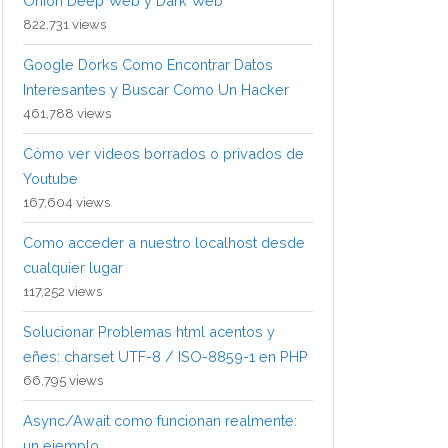
Onion Deep Web y Dark Web
822,731 views
Google Dorks Como Encontrar Datos
Interesantes y Buscar Como Un Hacker
461,788 views
Cómo ver videos borrados o privados de
Youtube
167,604 views
Como acceder a nuestro localhost desde
cualquier lugar
117,252 views
Solucionar Problemas html acentos y
eñes: charset UTF-8 / ISO-8859-1 en PHP
66,795 views
Async/Await como funcionan realmente:
un ejemplo