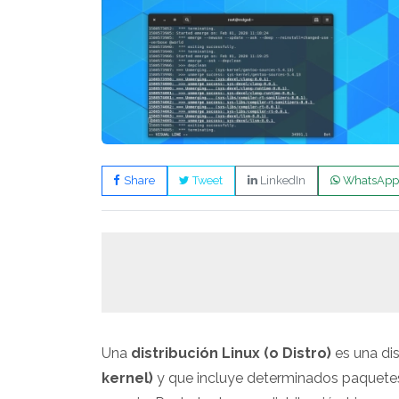
Share
Tweet
LinkedIn
WhatsApp
Una
distribución Linux (o Distro)
es una di
kernel)
y que incluye determinados paquetes p