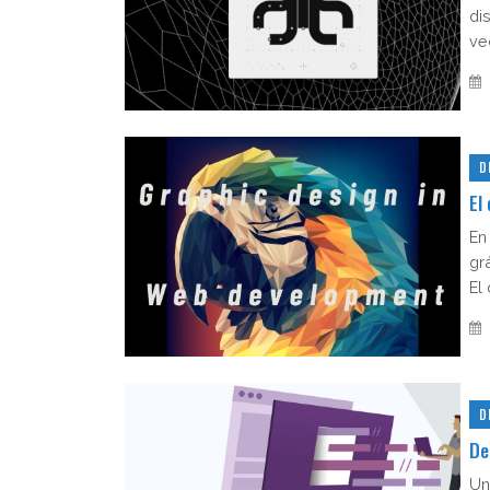
di
vec
D
El
En
gr
El 
D
De
Un