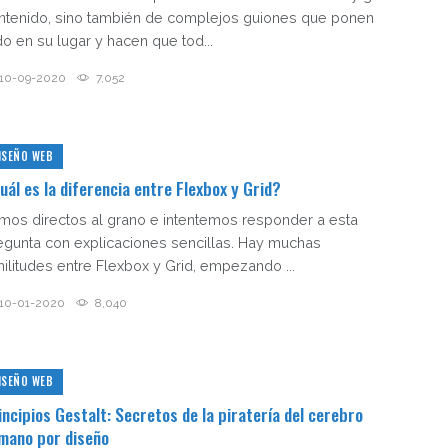
ntenido, sino también de complejos guiones que ponen
do en su lugar y hacen que tod...
10-09-2020
7,052
ISEÑO WEB
uál es la diferencia entre Flexbox y Grid?
mos directos al grano e intentemos responder a esta
egunta con explicaciones sencillas. Hay muchas
militudes entre Flexbox y Grid, empezando ...
10-01-2020
8,040
ISEÑO WEB
incipios Gestalt: Secretos de la piratería del cerebro
mano por diseño