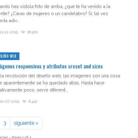
ando has vistola foto de arriba, ¿qué te ha venido a la
nte? ¿Caras de mujeres o un candelabro? Sí, tal vez
da adiv...
13-12-2019
18,970
ISEÑO WEB
ágenes responsivas y atributos srcset and sizes
 la revolución del diseño web, las imágenes son una cosa
e aparentemente se ha quedado atrás. Hasta hace
ativamente poco, servir diferent...
01-07-2019
6,430
3
siguiente »
icles - Page 1 of 4