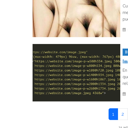
Cu
me
pue
D
Im
En
qu
rel
1
2
31 art