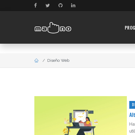
PRO
Diseño Web
D
Al
Ha
ut