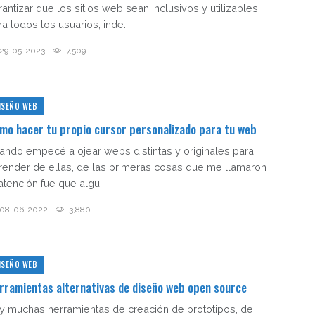
rantizar que los sitios web sean inclusivos y utilizables
a todos los usuarios, inde...
29-05-2023
7,509
ISEÑO WEB
mo hacer tu propio cursor personalizado para tu web
ando empecé a ojear webs distintas y originales para
render de ellas, de las primeras cosas que me llamaron
atención fue que algu...
08-06-2022
3,880
ISEÑO WEB
rramientas alternativas de diseño web open source
y muchas herramientas de creación de prototipos, de