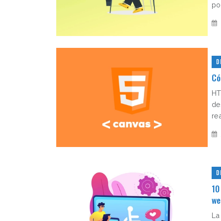
po
D
Có
HT
de
rea
D
10
we
La