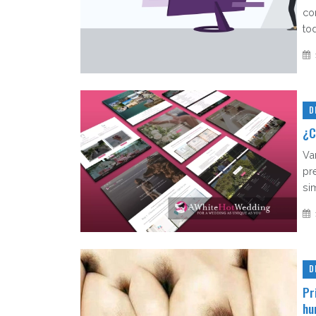
co
to
D
¿C
Va
pr
si
D
Pr
hu