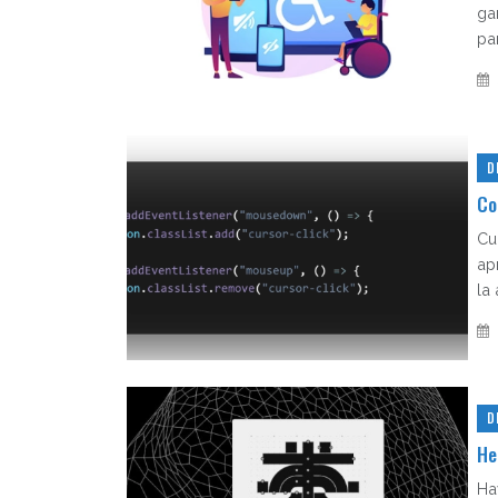
ga
par
D
Co
Cu
ap
la 
D
He
Ha