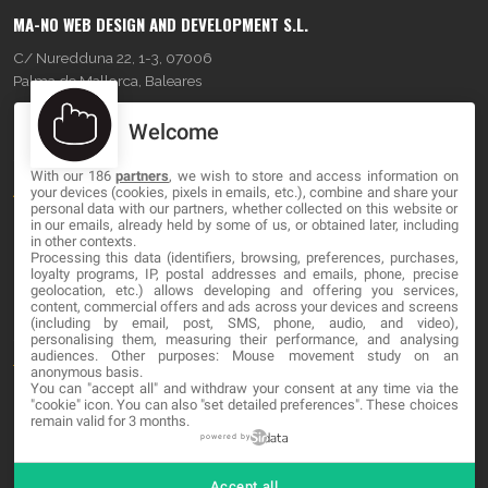
MA-NO WEB DESIGN AND DEVELOPMENT S.L.
C/ Nuredduna 22, 1-3, 07006
Palma de Mallorca, Baleares
Welcome
OUR COMPANY
With our 186
partners
, we wish to store and access information on
About
your devices (cookies, pixels in emails, etc.), combine and share your
personal data with our partners, whether collected on this website or
Blog
in our emails, already held by some of us, or obtained later, including
in other contexts.
Processing this data (identifiers, browsing, preferences, purchases,
Contact
loyalty programs, IP, postal addresses and emails, phone, precise
geolocation, etc.) allows developing and offering you services,
content, commercial offers and ads across your devices and screens
LEGAL
(including by email, post, SMS, phone, audio, and video),
personalising them, measuring their performance, and analysing
audiences. Other purposes: Mouse movement study on an
Terminos y Condiciones
anonymous basis.
You can "accept all" and withdraw your consent at any time via the
Política de Privacidad
"cookie" icon
. You can also "set detailed preferences". These choices
remain valid for 3 months.
Cookies
powered by
Accept all