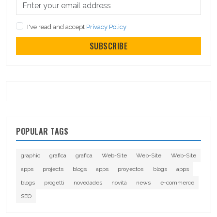
I've read and accept
Privacy Policy
SUBSCRIBE
POPULAR TAGS
graphic
grafica
grafica
Web-Site
Web-Site
Web-Site
apps
projects
blogs
apps
proyectos
blogs
apps
blogs
progetti
novedades
novità
news
e-commerce
SEO