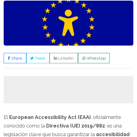
Share
Tweet
LinkedIn
WhatsApp
El
European Accessibility Act (EAA)
, oficialmente
conocido como la
Directiva (UE) 2019/882
, es una
legislación clave que busca garantizar la
accesibilidad