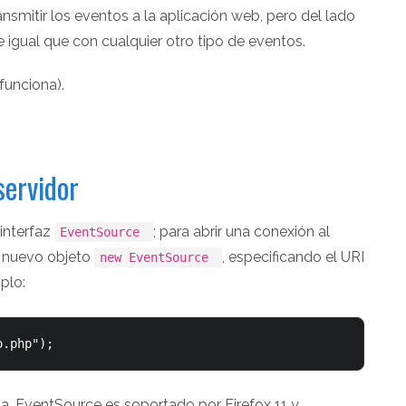
nsmitir los eventos a la aplicación web, pero del lado
 igual que con cualquier otro tipo de eventos.
funciona).
servidor
 interfaz
; para abrir una conexión al
EventSource
un nuevo objeto
, especificando el URI
new EventSource
plo:
a, EventSource es soportado por Firefox 11 y