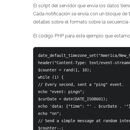
El script del servidor que envia los datos ti
Cada notificación se envia con un bloque de 
detalles sobre el formato sobre la secuencia
El codigo PHP para este ejemplo que estamos
date_default_timezone_set("America/New_Y
header("Content-Type: text/event-streamn
$counter = rand(1, 10);

while (1) {

// Every second, sent a "ping" event.

echo "event: pingn";

$curDate = date(DATE_ISO8601);

echo 'data: {"time": "' . $curDate . '"}
echo "nn";

// Send a simple message at random inter
$counter--;
