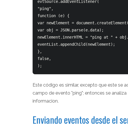
evtSource.addEventListener(

"ping",

function (e) {

var newElement = document.createElement(
var obj = JSON.parse(e.data);

newElement.innerHTML = "ping at " + obj.
eventList.appendChild(newElement);

},

false,

Este código es similar, excepto que este se a
campo de evento "ping"; entonces se analiza
informacion.
Enviando eventos desde el se