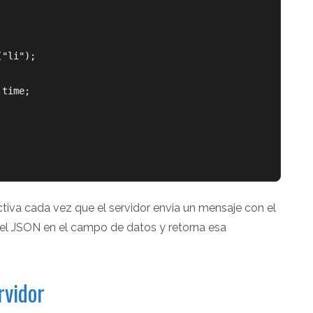
"li");

time;

ctiva cada vez que el servidor envia un mensaje con el
 el JSON en el campo de datos y retorna esa
rvidor