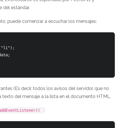
e del estándar.
ento, puede comenzar a escuchar los mensajes:
"li");

ata;

tes (Es decir, todos los avisos del servidor, que no
a texto del mensaje a la lista en el documento HTML.
:
addEventListener()