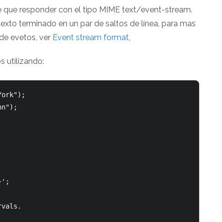
ene que responder con el tipo MIME text/event-stream.
texto terminado en un par de saltos de línea, para mas
 de evetos, ver
Event stream format
,
 utilizando:
ork");

n");

';

vals.
