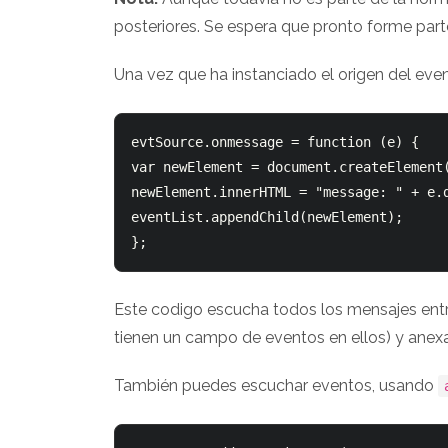
posteriores. Se espera que pronto forme part
Una vez que ha instanciado el origen del ev
evtSource.onmessage = function (e) {

var newElement = document.createElement(
newElement.innerHTML = "message: " + e.d
eventList.appendChild(newElement);

Este codigo escucha todos los mensajes entran
tienen un campo de eventos en ellos) y anex
También puedes escuchar eventos, usando