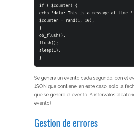
if (!$counter) {

echo 'data: This is a message at time ' 
$counter = rand(1, 10);

}

ob_flush();

flush();

sleep(1);

Se genera un evento cada segundo, con el ev
JSON que contiene, en este caso, solo la fec
que se generó el evento. A intervalos aleatori
evento)
Gestion de errores