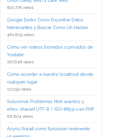
Onion Deep Web y Dark Web
822,778 views
Google Dorks Como Encontrar Datos
Interesantes y Buscar Como Un Hacker
461,805 views
Cómo ver videos borrados o privados de
Youtube
167,648 views
Como acceder a nuestro localhost desde
cualquier lugar
117,252 views
Solucionar Problemas html acentos y
eñes: charset UTF-8 / ISO-8859-1 en PHP
66,804 views
Async/Await como funcionan realmente:
un ejemplo