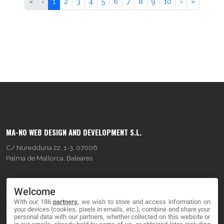
«
‹
1
2
3
4
5
6
7
8
9
10
›
»
MA-NO WEB DESIGN AND DEVELOPMENT S.L.
C/ Nuredduna 22, 1-3, 07006
Palma de Mallorca, Baleares
OUR COMPANY
Welcome
With our 186
partners
, we wish to store and access information on
About
your devices (cookies, pixels in emails, etc.), combine and share your
personal data with our partners, whether collected on this website or