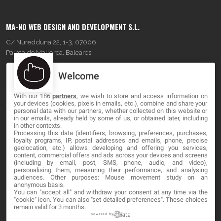
MA-NO WEB DESIGN AND DEVELOPMENT S.L.
C/ Nuredduna 22, 1-3, 07006
Palma de Mallorca, Baleares
Welcome
OUR COMPANY
With our 186
partners
, we wish to store and access information on
About
your devices (cookies, pixels in emails, etc.), combine and share your
personal data with our partners, whether collected on this website or
Blog
in our emails, already held by some of us, or obtained later, including
in other contexts.
Processing this data (identifiers, browsing, preferences, purchases,
Contact
loyalty programs, IP, postal addresses and emails, phone, precise
geolocation, etc.) allows developing and offering you services,
content, commercial offers and ads across your devices and screens
LEGAL
(including by email, post, SMS, phone, audio, and video),
personalising them, measuring their performance, and analysing
audiences. Other purposes: Mouse movement study on an
Cookies
anonymous basis.
You can "accept all" and withdraw your consent at any time via the
Avviso Legale
"cookie" icon
. You can also "set detailed preferences". These choices
remain valid for 3 months.
Politica sulla privacy
powered by