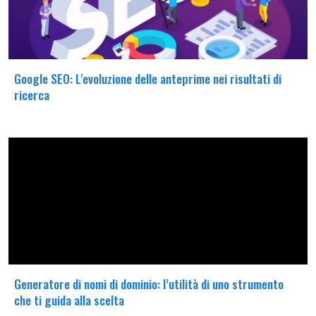
Google SEO: L'evoluzione delle anteprime nei risultati di
ricerca
Generatore di nomi di dominio: l’utilità di uno strumento
che ti guida alla scelta