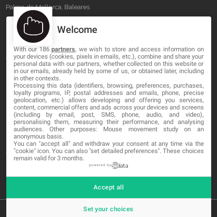
Palma de Mallorca, Baleares
Welcome
OUR COMPANY
With our 186
partners
, we wish to store and access information on
About
your devices (cookies, pixels in emails, etc.), combine and share your
personal data with our partners, whether collected on this website or
Blog
in our emails, already held by some of us, or obtained later, including
in other contexts.
Processing this data (identifiers, browsing, preferences, purchases,
Contact
loyalty programs, IP, postal addresses and emails, phone, precise
geolocation, etc.) allows developing and offering you services,
content, commercial offers and ads across your devices and screens
LEGAL
(including by email, post, SMS, phone, audio, and video),
personalising them, measuring their performance, and analysing
audiences. Other purposes: Mouse movement study on an
Cookies
anonymous basis.
You can "accept all" and withdraw your consent at any time via the
Avviso Legale
"cookie" icon
. You can also "set detailed preferences". These choices
remain valid for 3 months.
Politica sulla privacy
powered by
Accept all
Set your choices
© 2026 MA-NO Web Design & Development. All rights reserved.