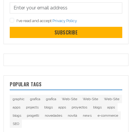
I've read and accept
Privacy Policy
SUBSCRIBE
POPULAR TAGS
graphic
grafica
grafica
Web-Site
Web-Site
Web-Site
apps
projects
blogs
apps
proyectos
blogs
apps
blogs
progetti
novedades
novità
news
e-commerce
SEO