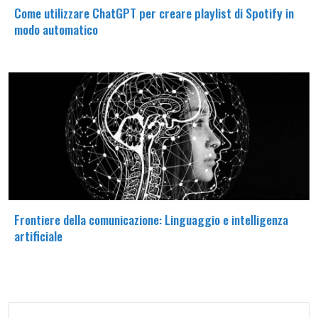
Come utilizzare ChatGPT per creare playlist di Spotify in
modo automatico
Frontiere della comunicazione: Linguaggio e intelligenza
artificiale