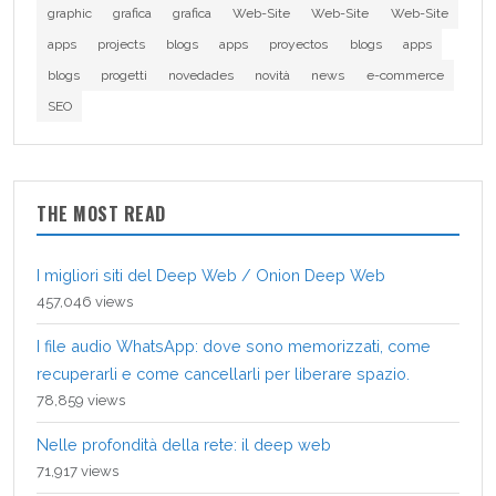
graphic
grafica
grafica
Web-Site
Web-Site
Web-Site
apps
projects
blogs
apps
proyectos
blogs
apps
blogs
progetti
novedades
novità
news
e-commerce
SEO
THE MOST READ
I migliori siti del Deep Web / Onion Deep Web
457,046 views
I file audio WhatsApp: dove sono memorizzati, come
recuperarli e come cancellarli per liberare spazio.
78,859 views
Nelle profondità della rete: il deep web
71,917 views