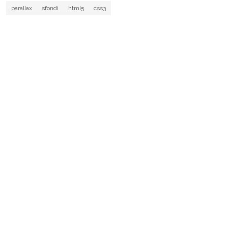
parallax
sfondi
html5
css3