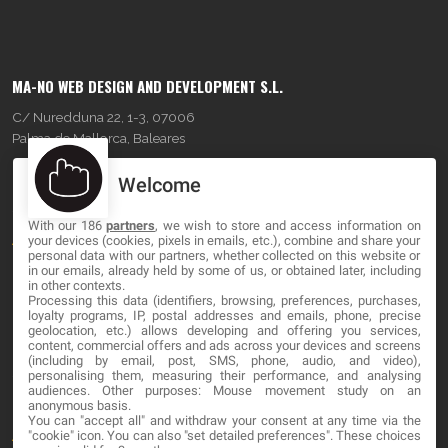
MA-NO WEB DESIGN AND DEVELOPMENT S.L.
C/ Nuredduna 22, 1-3, 07006
Palma de Mallorca, Baleares
Welcome
OUR COMPANY
With our 186
partners
, we wish to store and access information on
About
your devices (cookies, pixels in emails, etc.), combine and share your
personal data with our partners, whether collected on this website or
Blog
in our emails, already held by some of us, or obtained later, including
in other contexts.
Processing this data (identifiers, browsing, preferences, purchases,
Contact
loyalty programs, IP, postal addresses and emails, phone, precise
geolocation, etc.) allows developing and offering you services,
content, commercial offers and ads across your devices and screens
LEGAL
(including by email, post, SMS, phone, audio, and video),
personalising them, measuring their performance, and analysing
audiences. Other purposes: Mouse movement study on an
Cookies
anonymous basis.
You can "accept all" and withdraw your consent at any time via the
Avviso Legale
"cookie" icon
. You can also "set detailed preferences". These choices