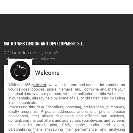
MA-NO WEB DESIGN AND DEVELOPMENT S.L.
C/ Nuredduna 22, 1-3, 07006
Palma de Mallorca, Baleares
Welcome
OUR COMPANY
With our 186
partners
, we wish to store and access information on
About
your devices (cookies, pixels in emails, etc.), combine and share your
personal data with our partners, whether collected on this website or
Blog
in our emails, already held by some of us, or obtained later, including
in other contexts.
Processing this data (identifiers, browsing, preferences, purchases,
Contact
loyalty programs, IP, postal addresses and emails, phone, precise
geolocation, etc.) allows developing and offering you services,
content, commercial offers and ads across your devices and screens
LEGAL
(including by email, post, SMS, phone, audio, and video),
personalising them, measuring their performance, and analysing