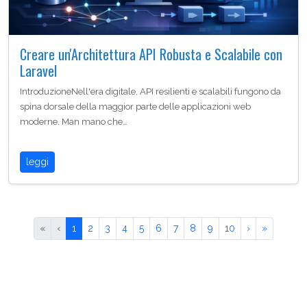
Creare un'Architettura API Robusta e Scalabile con
Laravel
IntroduzioneNell'era digitale, API resilienti e scalabili fungono da
spina dorsale della maggior parte delle applicazioni web
moderne. Man mano che…
leggi
«
‹
1
2
3
4
5
6
7
8
9
10
›
»