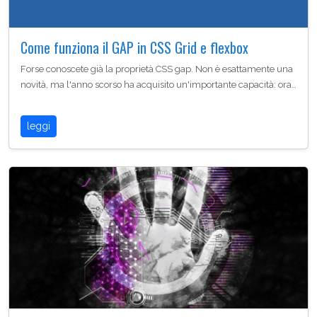
Come funziona il GAP in CSS Grid e flexbox
Forse conoscete già la proprietà CSS gap. Non è esattamente una
novità, ma l'anno scorso ha acquisito un'importante capacità: ora…
leggi