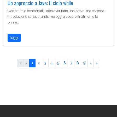
Un approccio a Java: Il ciclo while
Ciao a tutti e bentornati! Dopo aver fatto una breve, ma corposa,
introduzione sui cicli, andiamo oggi a vedere finalmente le
prime…
leggi
«
‹
1
2
3
4
5
6
7
8
9
›
»