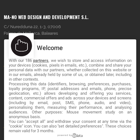
MA-NO WEB DESIGN AND DEVELOPMENT S.L.
C/ Nuredduna 22, 1-3, 07006
Palma de Mallorca, Baleares
Welcome
OUR COMPANY
With our 186
partners
, we wish to store and access information on
About
your devices (cookies, pixels in emails, etc.), combine and share your
personal data with our partners, whether collected on this website or
Blog
in our emails, already held by some of us, or obtained later, including
in other contexts.
Processing this data (identifiers, browsing, preferences, purchases,
Contact
loyalty programs, IP, postal addresses and emails, phone, precise
geolocation, etc.) allows developing and offering you services,
content, commercial offers and ads across your devices and screens
LEGAL
(including by email, post, SMS, phone, audio, and video),
personalising them, measuring their performance, and analysing
audiences. Other purposes: Mouse movement study on an
Cookies
anonymous basis.
You can "accept all" and withdraw your consent at any time via the
Avviso Legale
"cookie" icon
. You can also "set detailed preferences". These choices
remain valid for 3 months.
Politica sulla privacy
powered by