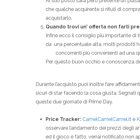
Al suo posto sarà però presente un pulsan
che qualche acquirente si rifiuti di compr
acquistarlo.
Quando trovi un’ offerta non farti pr
Infine ecco il consiglio più importante di 
da una percentuale alta, molti prodotti ha
concorrenti più convenienti ad una qu
Per questo buon occhio e conoscenza del
Durante l’acquisto puoi inoltre fare affidamen
sicuri di star facendo la cosa giusta. Segnati qu
queste due giornate di Prime Day.
Price Tracker:
CamelCamelCamel.it
e
K
osservare l’andamento dei prezzi degli arti
ed il gioco è fatto, verrai notificato n