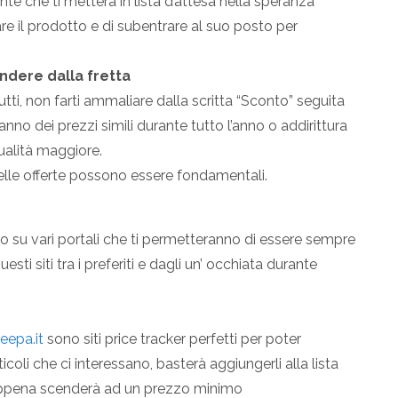
te che ti metterà in lista d’attesa nella speranza
are il prodotto e di subentrare al suo posto per
endere dalla fretta
tutti, non farti ammaliare dalla scritta “Sconto” seguita
nno dei prezzi simili durante tutto l’anno o addirittura
alità maggiore.
le offerte possono essere fondamentali.
to su vari portali che ti permetteranno di essere sempre
esti siti tra i preferiti e dagli un’ occhiata durante
eepa.it
sono siti price tracker perfetti per poter
coli che ci interessano, basterà aggiungerli alla lista
on appena scenderà ad un prezzo minimo