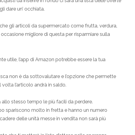
cquisti da inserire in fondo ci sarà una lista delle offerte
rgli dare un’ occhiata.
che gli articoli da supermercato come frutta, verdura,
 occasione migliore di questa per risparmiare sulla
 utile, l’app di Amazon potrebbe essere la tua
n tasca non è da sottovalutare e l’opzione che permette
l volta l’articolo andrà in saldo.
allo stesso tempo le più facili da perdere.
o spariscono molto in fretta e hanno un numero
scadere delle unità messe in vendita non sarà più