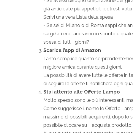
- Se avessi bisogno di ispirazione per gli a
già anticipate più appetibili, potresti vole
Scrivi una vera Lista della spesa
- Se sei di Milano o di Roma sappi che an
surgelati ecc. andranno in sconto e quale
spesa di tutti i giorni?
Scarica l’app di Amazon
Tanto semplice quanto sorprendentemente
migliore amica durante questi giorni.
La possibilità di avere tutte le offerte i
di seguire le offerte ti notificherà ogni qua
Stai attento alle Offerte Lampo
Molto spesso sono le più interessanti, ma 
Come suggerisce il nome le Offerte Lamp
massimo di possibili acquirenti, dopo lo 
possibile cliccare su acquista prodotto.