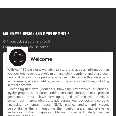
MA-NO WEB DESIGN AND DEVELOPMENT S.L.
C/ Nuredduna 22, 1-3, 07006
Palma de Mallorca, Baleares
Welcome
OUR COMPANY
With our 186
partners
, we wish to store and access information on
About
your devices (cookies, pixels in emails, etc.), combine and share your
personal data with our partners, whether collected on this website or
in our emails, already held by some of us, or obtained later, including
Blog
in other contexts.
Processing this data (identifiers, browsing, preferences, purchases,
Contact
loyalty programs, IP, postal addresses and emails, phone, precise
geolocation, etc.) allows developing and offering you services,
content, commercial offers and ads across your devices and screens
LEGAL
(including by email, post, SMS, phone, audio, and video),
personalising them, measuring their performance, and analysing
audiences. Other purposes: Mouse movement study on an
Cookies