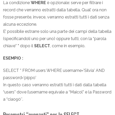
La condizione
WHERE
è opzionale: serve per filtrare i
record che verranno estratti dalla tabella. Qual’ ora non
fosse presente, invece, verranno estratti tutti i dati senza
alcuna eccezione.
E’ possibile estrarre solo una parte dei campi della tabella
(specificandoli uno per uno) oppure tutti, con la “parola
chiave”
*
dopo il
SELECT
, come in esempio.
ESEMPIO :
SELECT * FROM users WHERE username='Silvia' AND
password='pippo'
In questo caso verranno estratti tutti i dati dalla tabella
“users” dove l’username equivale a “Maicol” e la Password
a “ciao90″.
Parametri “avanzati” per la SELECT