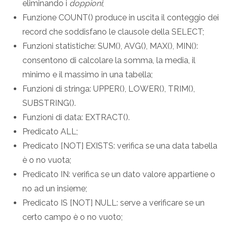
eliminando i
doppioni
;
Funzione COUNT() produce in uscita il conteggio dei
record che soddisfano le clausole della SELECT;
Funzioni statistiche: SUM(), AVG(), MAX(), MIN():
consentono di calcolare la somma, la media, il
minimo e il massimo in una tabella;
Funzioni di stringa: UPPER(), LOWER(), TRIM(),
SUBSTRING().
Funzioni di data: EXTRACT().
Predicato ALL;
Predicato [NOT] EXISTS: verifica se una data tabella
è o no vuota;
Predicato IN: verifica se un dato valore appartiene o
no ad un insieme;
Predicato IS [NOT] NULL: serve a verificare se un
certo campo è o no vuoto;