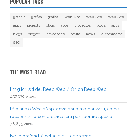
POPULAR TAGS
graphic
grafica
grafica
Web-Site
Web-Site
Web-Site
apps
projects
blogs
apps
proyectos
blogs
apps
blogs
progetti
novedades
novità
news
e-commerce
SEO
THE MOST READ
I migliori siti del Deep Web / Onion Deep Web
457,039 views
I file audio WhatsApp: dove sono memorizzati, come
recuperarli e come cancellarli per liberare spazio.
78,835 views
Nelle profondità della rete: il deep web