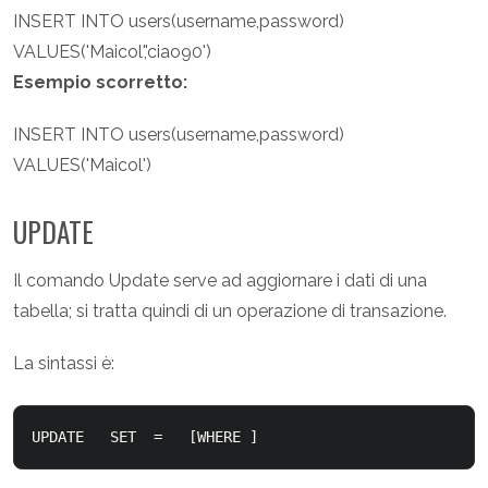
INSERT INTO users(username,password)
VALUES('Maicol','ciao90')
Esempio scorretto:
INSERT INTO users(username,password)
VALUES('Maicol')
UPDATE
Il comando Update serve ad aggiornare i dati di una
tabella; si tratta quindi di un operazione di transazione.
La sintassi è:
UPDATE 
  SET 
 = 
  [WHERE 
]  