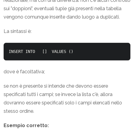
relazionale, ma con una differenza: non c'è alcun controllo
sui "doppioni", eventuali tuple già presenti nella tabella
vengono comunque inserite dando luogo a duplicati.
La sintassi è:
INSERT INTO 
  [
]  VALUES (
)  
dove
è facoltativa;
se non è presente si intende che devono essere
specificati tutti i campi; se invece la lista c'è, allora
dovranno essere specificati solo i campi elencati nello
stesso ordine.
Esempio corretto: