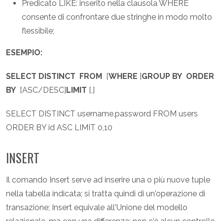
Predicato LIKE: inserito nella clausola WHERE
consente di confrontare due stringhe in modo molto
flessibile;
ESEMPIO:
SELECT DISTINCT
FROM
[
WHERE
]
GROUP BY
ORDER
BY
[ASC/DESC]
LIMIT
[
,]
SELECT DISTINCT username,password FROM users
ORDER BY id ASC LIMIT 0,10
INSERT
Il comando Insert serve ad inserire una o più nuove tuple
nella tabella indicata; si tratta quindi di un'operazione di
transazione; Insert equivale all'Unione del modello