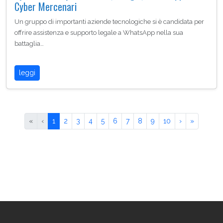
Cyber Mercenari
Un gruppo di importanti aziende tecnologiche si è candidata per
offrire assistenza e supporto legale a WhatsApp nella sua
battaglia…
leggi
«
‹
1
2
3
4
5
6
7
8
9
10
›
»