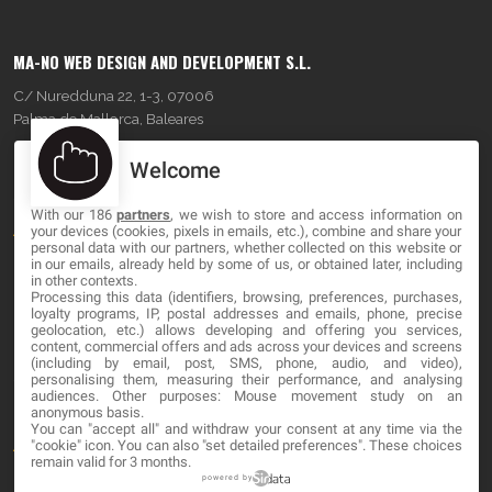
MA-NO WEB DESIGN AND DEVELOPMENT S.L.
C/ Nuredduna 22, 1-3, 07006
Palma de Mallorca, Baleares
Welcome
OUR COMPANY
With our 186
partners
, we wish to store and access information on
About
your devices (cookies, pixels in emails, etc.), combine and share your
personal data with our partners, whether collected on this website or
Blog
in our emails, already held by some of us, or obtained later, including
in other contexts.
Processing this data (identifiers, browsing, preferences, purchases,
Contact
loyalty programs, IP, postal addresses and emails, phone, precise
geolocation, etc.) allows developing and offering you services,
content, commercial offers and ads across your devices and screens
LEGAL
(including by email, post, SMS, phone, audio, and video),
personalising them, measuring their performance, and analysing
audiences. Other purposes: Mouse movement study on an
Cookies
anonymous basis.
You can "accept all" and withdraw your consent at any time via the
Avviso Legale
"cookie" icon
. You can also "set detailed preferences". These choices
remain valid for 3 months.
Politica sulla privacy
powered by