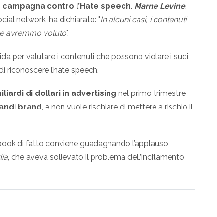
a
campagna contro l’Hate speech
.
Marne Levine
,
cial network, ha dichiarato: "
In alcuni casi, i contenuti
ome avremmo voluto
".
ida per valutare i contenuti che possono violare i suoi
di riconoscere l’hate speech.
iliardi di dollari in advertising
nel primo trimestre
andi brand
, e non vuole rischiare di mettere a rischio il
cebook di fatto conviene guadagnando l’applauso
ia
, che aveva sollevato il problema dell’incitamento