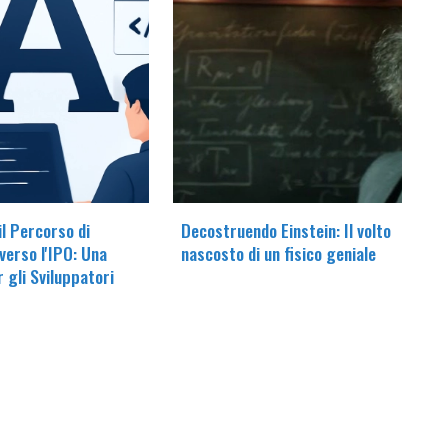
il Percorso di
Decostruendo Einstein: Il volto
verso l'IPO: Una
nascosto di un fisico geniale
r gli Sviluppatori