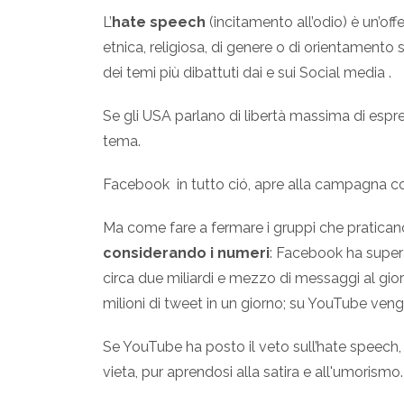
L’
hate speech
(incitamento all’odio) è un’of
etnica, religiosa, di genere o di orientamento
dei temi più dibattuti dai e sui Social media .
Se gli USA parlano di libertà massima di espres
tema.
Facebook in tutto ció, apre alla campagna co
Ma come fare a fermare i gruppi che pratican
considerando i numeri
: Facebook ha superat
circa due miliardi e mezzo di messaggi al gior
milioni di tweet in un giorno; su YouTube veng
Se YouTube ha posto il veto sull’hate speech,
vieta, pur aprendosi alla satira e all'umorismo.