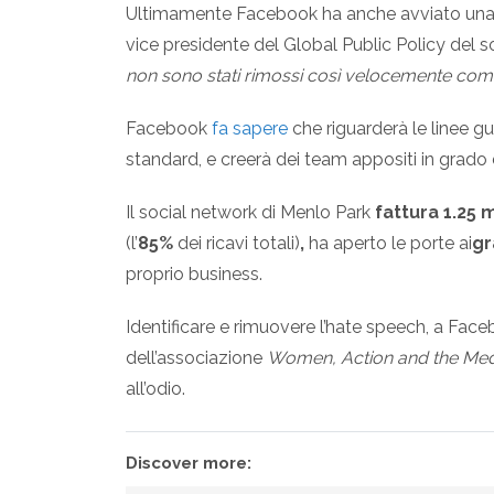
Ultimamente Facebook ha anche avviato un
vice presidente del Global Public Policy del so
non sono stati rimossi così velocemente c
Facebook
fa sapere
che riguarderà le linee gu
standard, e creerà dei team appositi in grado 
Il social network di Menlo Park
fattura 1.25 m
(l’
85%
dei ricavi totali)
,
ha aperto le porte ai
gr
proprio business.
Identificare e rimuovere l’hate speech, a Fa
dell’associazione
Women, Action and the Med
all’odio.
Discover more: