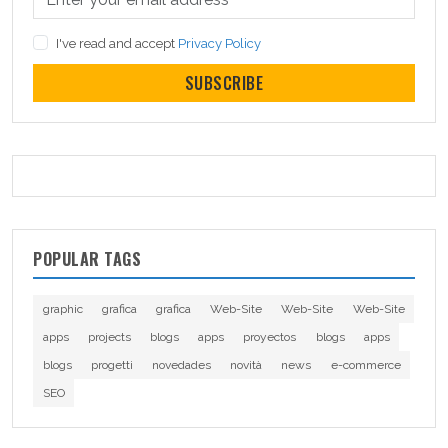
I've read and accept
Privacy Policy
SUBSCRIBE
POPULAR TAGS
graphic
grafica
grafica
Web-Site
Web-Site
Web-Site
apps
projects
blogs
apps
proyectos
blogs
apps
blogs
progetti
novedades
novità
news
e-commerce
SEO