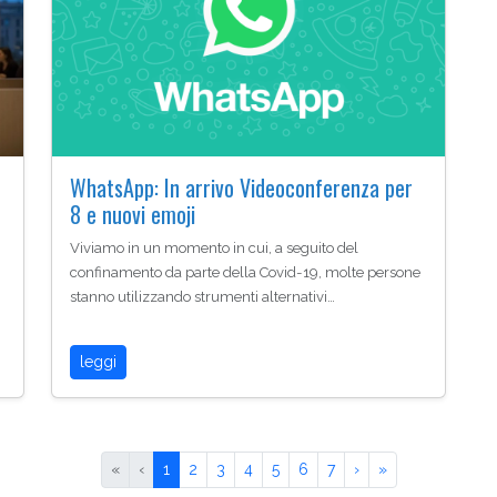
WhatsApp: In arrivo Videoconferenza per
8 e nuovi emoji
Viviamo in un momento in cui, a seguito del
confinamento da parte della Covid-19, molte persone
stanno utilizzando strumenti alternativi…
leggi
«
‹
1
2
3
4
5
6
7
›
»