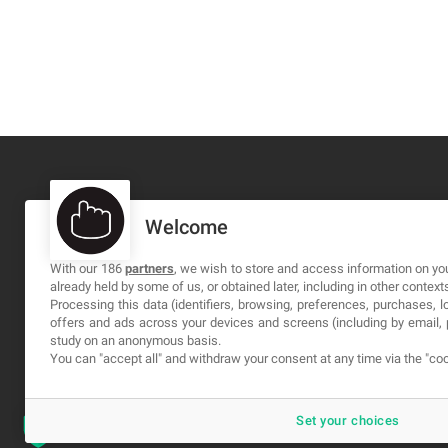
Welcome
MA-NO WEB DESIGN AND DEVELOPMENT S.L.
C/ Nuredduna 22, 1-3, 07006
With our 186
partners
, we wish to store and access information on you
already held by some of us, or obtained later, including in other context
Palma de Mallorca, Baleares
Processing this data (identifiers, browsing, preferences, purchases, 
offers and ads across your devices and screens (including by email
study on an anonymous basis.
You can "accept all" and withdraw your consent at any time via the "coo
Set your choices